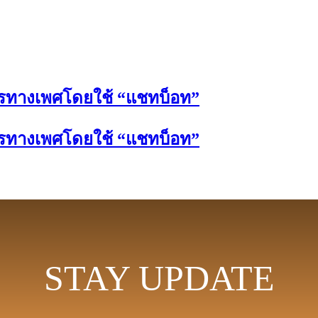
ารทางเพศโดยใช้ “แชทบ็อท”
ารทางเพศโดยใช้ “แชทบ็อท”
STAY UPDATE