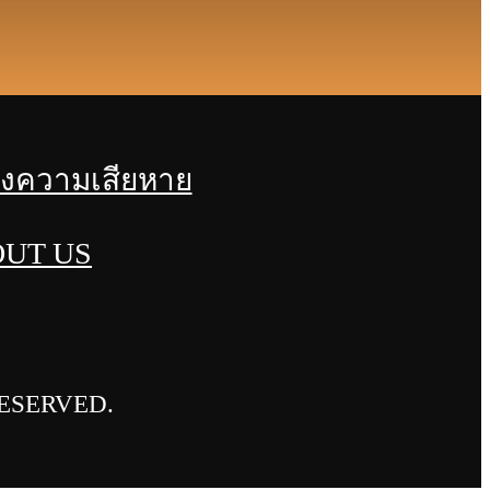
องความเสียหาย
UT US
RESERVED.