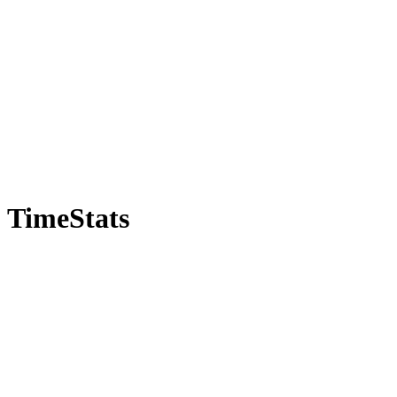
TimeStats