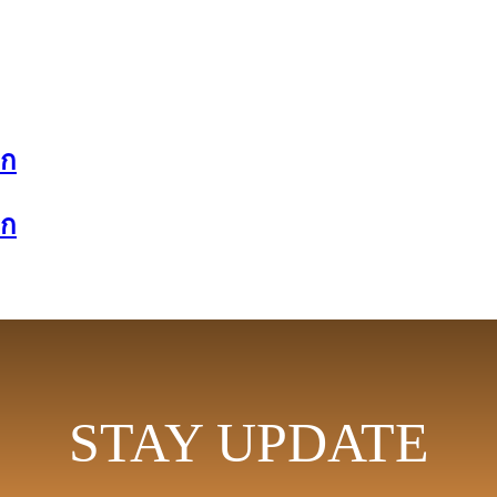
็ก
็ก
STAY UPDATE