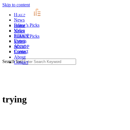
Skip to content
Home
News
Editor’s Picks
Home
Video
News
SCOOP
Editor’s Picks
Events
Video
About
SCOOP
Contact
Events
About
Search for:
Contact
trying