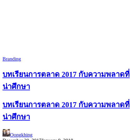
Branding
บทเรียนการตลาด 2017 กับความพลาดที่
น่าศึกษา
บทเรียนการตลาด 2017 กับความพลาดที่
น่าศึกษา
Oongkhing