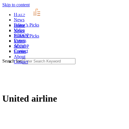
Skip to content
Home
News
Editor’s Picks
Home
Video
News
SCOOP
Editor’s Picks
Events
Video
About
SCOOP
Contact
Events
About
Search for:
Contact
United airline