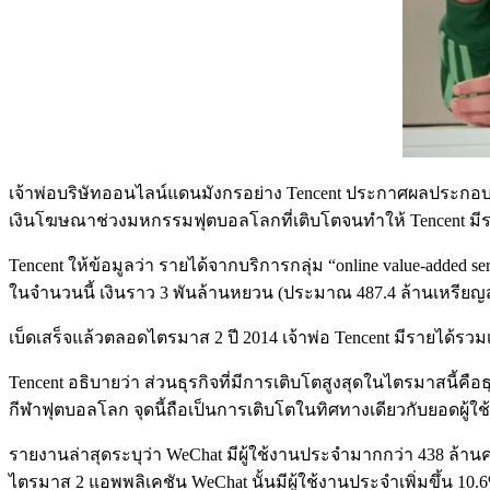
เจ้าพ่อบริษัทออนไลน์แดนมังกรอย่าง Tencent ประกาศผลประกอบก
เงินโฆษณาช่วงมหกรรมฟุตบอลโลกที่เติบโตจนทำให้ Tencent มีรา
Tencent ให้ข้อมูลว่า รายได้จากบริการกลุ่ม “online value-adde
ในจำนวนนี้ เงินราว 3 พันล้านหยวน (ประมาณ 487.4 ล้านเหรียญ
เบ็ดเสร็จแล้วตลอดไตรมาส 2 ปี 2014 เจ้าพ่อ Tencent มีรายได้รวมเ
Tencent อธิบายว่า ส่วนธุรกิจที่มีการเติบโตสูงสุดในไตรมาสนี้ค
กีฬาฟุตบอลโลก จุดนี้ถือเป็นการเติบโตในทิศทางเดียวกับยอดผู้ใช้ W
รายงานล่าสุดระบุว่า WeChat มีผู้ใช้งานประจำมากกว่า 438 ล้านค
ไตรมาส 2 แอพพลิเคชัน WeChat นั้นมีผู้ใช้งานประจำเพิ่มขึ้น 10.6%