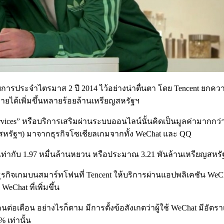
ารประจำไตรมาส 2 ปี 2014 ไว้อย่างน่าตื่นตา โดย Tencent ยกควา
ยได้เพิ่มขึ้นหลายร้อยล้านเหรียญสหรัฐฯ
d services” หรือบริการเสริมผ่านระบบออนไลน์นั้นคิดเป็นมูลค่ามาก
สหรัฐฯ) มาจากธุรกิจโซเชียลเกมจากทั้ง WeChat และ QQ
ท่ากับ 1.97 หมื่นล้านหยวน หรือประมาณ 3.21 พันล้านเหรียญสหรัฐฯ ค
ือธุรกิจเกมบนสมาร์ทโฟนที่ Tencent ให้บริการผ่านแอปพลิเคชัน WeC
eChat ที่เพิ่มขึ้น
นต่อเดือน อย่างไรก็ตาม มีการตั้งข้อสังเกตว่าผู้ใช้ WeChat มีอั
 เท่านั้น