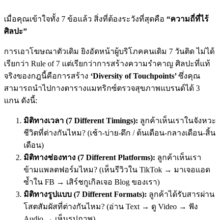
เมื่อคุณเข้าใจทั้ง 7 ข้อแล้ว สิ่งที่ต้องระวังที่สุดคือ
“ความถี่ที่ไร้
ศิลปะ”
การเอาโฆษณาตัวเดิม ยิงอัดหน้าผู้บริโภคคนเดิม 7 วันติด ไม่ได้
เรียกว่า Rule of 7 แต่เรียกว่าการสร้างความรำคาญ ศิลปะที่แท้
จริงของกฎนี้คือการสร้าง
‘Diversity of Touchpoints’
ซึ่งคุณ
สามารถนำไปกางตารางแมทริกซ์ตรวจสุขภาพแบรนด์ได้ 3
แกน ดังนี้:
มิติทางเวลา (7 Different Timings):
ลูกค้าเห็นเราในจังหวะ
ชีวิตที่ต่างกันไหม? (เช้า-บ่าย-ดึก / ต้นเดือน-กลางเดือน-สิ้น
เดือน)
มิติทางช่องทาง (7 Different Platforms):
ลูกค้าเห็นเรา
ข้ามแพลตฟอร์มไหม? (เห็นรีวิวใน TikTok → มาเจอแอด
ซ้ำใน FB → เสิร์ชกูเกิลเจอ Blog ของเรา)
มิติทางรูปแบบ (7 Different Formats):
ลูกค้าได้รับสารผ่าน
โสตสัมผัสที่ต่างกันไหม? (อ่าน Text → ดู Video → ฟัง
Audio → เห็นรูปภาพ)