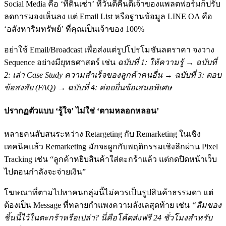
Social Media คือ ‘ที่ดินเช่า’ ที่วันดีคืนดีเจ้าของแพลตฟอร์มก็ปรับ
ลดการมองเห็นลง แต่ Email List หรือฐานข้อมูล LINE OA คือ
‘อสังหาริมทรัพย์’ ที่คุณเป็นเจ้าของ 100%
อย่าใช้ Email/Broadcast เพื่อส่งแต่รูปโปรโมชันลดราคา จงวาง
Sequence อย่างมียุทธศาสตร์ เช่น
ฉบับที่ 1: ให้ความรู้ → ฉบับที่
2: เล่า Case Study ความสำเร็จของลูกค้าคนอื่น → ฉบับที่ 3: ตอบ
ข้อสงสัย (FAQ) → ฉบับที่ 4: ค่อยยื่นข้อเสนอพิเศษ
ปรากฏตัวแบบ ‘รู้ใจ’ ไม่ใช่ ‘ตามหลอกหลอน’
หลายคนสับสนระหว่าง Retargeting กับ Remarketing ในเชิง
เทคนิคแล้ว Remarketing มักจะผูกกับพฤติกรรมเชิงลึกผ่าน Pixel
Tracking เช่น “ลูกค้าหยิบสินค้าใส่ตะกร้าแล้ว แต่กดปิดหน้าเว็บ
ไปตอนกำลังจะจ่ายเงิน”
โฆษณาที่ตามไปหาคนกลุ่มนี้ไม่ควรเป็นรูปสินค้าธรรมดา แต่
ต้องเป็น Message ที่ทลายกำแพงความลังเลสุดท้าย เช่น
“ลืมของ
ชิ้นนี้ไว้ในตะกร้าหรือเปล่า? นี่คือโค้ดส่งฟรี 24 ชั่วโมงสำหรับ