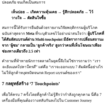
ปลอดภัย จนเกิดเป็นสมการ
เห็นบ่อย → เกิดความคุ้นเคย → รู้สึกปลอดภัย → ไว้
วางใจ → ตัดสินใจซื้อ
สมการนี้ได้รับการยืนยันด้วยรายงานวิจัยพฤติกรรมผู้บริโภค
ฉบับล่าสุดจาก
Meta
ที่ระบุตัวเลขไว้อย่างน่าสนใจว่า:
ผู้บริโภคที่
ได้สัมผัสแบรนด์ผ่าน Multi-touchpoint มีอัตราการเปลี่ยนสถานะ
จาก ‘ผู้ชม’ กลายเป็น ‘ลูกค้าจริง’ สูงกว่าคนที่เห็นโฆษณาเพียง
ช่องทางเดียวถึง 2.5 เท่า
คำถามที่ท้าทายนักการตลาดในยุคนี้จึงไม่ใช่การถามว่า
“เรา
จะยิงแอดไปหาใครดี”
แต่คือ “เราจะออกแบบ 7 สัมผัสนี้อย่างไร
ไม่ให้ลูกค้าหงุดหงิดจนกด Report แบรนด์ของเรา”
7 กลยุทธ์สร้าง ‘7 Touchpoints’
เพื่อให้ครบ 7 ครั้งโดยที่ลูกค้าไม่รู้สึกว่ากำลังถูกคุกคาม นี่คือ 7
เครื่องมือที่คุณต้องวางสลับกันลงไปใน Customer Journey