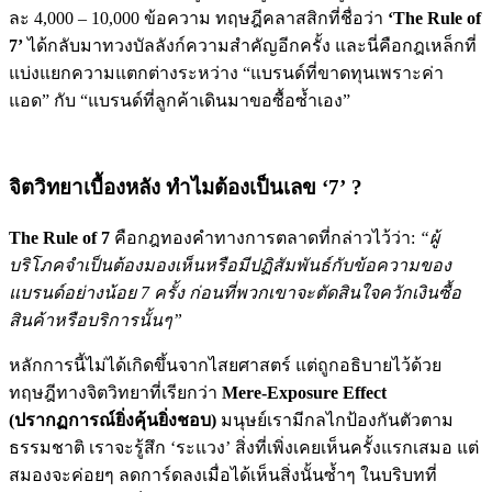
ละ 4,000 – 10,000 ข้อความ ทฤษฎีคลาสสิกที่ชื่อว่า
‘The Rule of
7’
ได้กลับมาทวงบัลลังก์ความสำคัญอีกครั้ง และนี่คือกฎเหล็กที่
แบ่งแยกความแตกต่างระหว่าง “แบรนด์ที่ขาดทุนเพราะค่า
แอด” กับ “แบรนด์ที่ลูกค้าเดินมาขอซื้อซ้ำเอง”
จิตวิทยาเบื้องหลัง ทำไมต้องเป็นเลข ‘7’ ?
The Rule of 7
คือกฎทองคำทางการตลาดที่กล่าวไว้ว่า:
“ผู้
บริโภคจำเป็นต้องมองเห็นหรือมีปฏิสัมพันธ์กับข้อความของ
แบรนด์อย่างน้อย 7 ครั้ง ก่อนที่พวกเขาจะตัดสินใจควักเงินซื้อ
สินค้าหรือบริการนั้นๆ”
หลักการนี้ไม่ได้เกิดขึ้นจากไสยศาสตร์ แต่ถูกอธิบายไว้ด้วย
ทฤษฎีทางจิตวิทยาที่เรียกว่า
Mere-Exposure Effect
(ปรากฏการณ์ยิ่งคุ้นยิ่งชอบ)
มนุษย์เรามีกลไกป้องกันตัวตาม
ธรรมชาติ เราจะรู้สึก ‘ระแวง’ สิ่งที่เพิ่งเคยเห็นครั้งแรกเสมอ แต่
สมองจะค่อยๆ ลดการ์ดลงเมื่อได้เห็นสิ่งนั้นซ้ำๆ ในบริบทที่