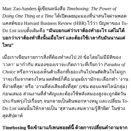
Marc Zao-Sanders ผู้เขียนหนังสือ
Timeboxing: The Power of
Doing One Thing at a Time
ได้เปิดเผยมุมมองที่น่าสนใจผ่านพอด
แคสต์ของ Harvard Business Review (HBR) ไว้ว่า ปัญหาของ To-
Do List แบบดั้งเดิมคือ
“มันบอกแค่ว่าเราต้องทำอะไร แต่ไม่ได้
บอกว่าเราต้องทำสิ่งนั้นเมื่อไหร่ และต้องใช้เวลากับมันนานแค่
ไหน”
เมื่อเราเขียนรายการสิ่งที่ต้องทำลงไป 20 ข้อโดยไม่มีมิติของ
‘เวลา’ มากำกับ สมองของเราจะเกิดภาวะที่เรียกว่า
Paradox of
Choice
หรือการมองเห็นตัวเลือกที่เยอะเกินไปจนตัดสินใจไม่ถูก
ว่าจะเริ่มจากตรงไหน ผลลัพธ์ก็คือ มนุษย์เรามักจะเลือกทำ ‘งาน
ที่ง่ายที่สุด’ หรือ ‘งานที่ส่งเสียงดังที่สุด’ (เช่น ตอบแชทไลน์กลุ่ม)
ก่อนเสมอ ส่วนงานที่สำคัญและต้องใช้พลังสมองสูงจะถูกผัดวัน
ประกันพรุ่งไปเรื่อยๆ จนกลายเป็นดินพอกหางหมู และเปลี่ยน To-
Do List แผ่นนั้นให้กลายเป็น ‘สุสานสะสมความรู้สึกผิด’ ในช่วง
สุดสัปดาห์
Timeboxing จึงเข้ามาแก้เพนพอยต์นี้ ด้วยการเปลี่ยนคำถามจาก