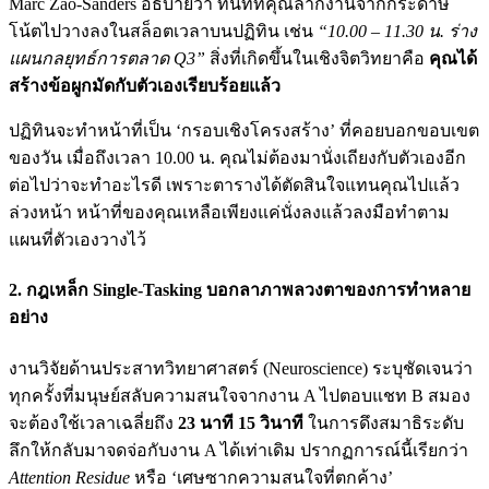
Marc Zao-Sanders อธิบายว่า ทันทีที่คุณลากงานจากกระดาษ
โน้ตไปวางลงในสล็อตเวลาบนปฏิทิน เช่น
“10.00 – 11.30 น. ร่าง
แผนกลยุทธ์การตลาด Q3”
สิ่งที่เกิดขึ้นในเชิงจิตวิทยาคือ
คุณได้
สร้างข้อผูกมัดกับตัวเองเรียบร้อยแล้ว
ปฏิทินจะทำหน้าที่เป็น ‘กรอบเชิงโครงสร้าง’ ที่คอยบอกขอบเขต
ของวัน เมื่อถึงเวลา 10.00 น. คุณไม่ต้องมานั่งเถียงกับตัวเองอีก
ต่อไปว่าจะทำอะไรดี เพราะตารางได้ตัดสินใจแทนคุณไปแล้ว
ล่วงหน้า หน้าที่ของคุณเหลือเพียงแค่นั่งลงแล้วลงมือทำตาม
แผนที่ตัวเองวางไว้
2. กฎเหล็ก Single-Tasking บอกลาภาพลวงตาของการทำหลาย
อย่าง
งานวิจัยด้านประสาทวิทยาศาสตร์ (Neuroscience) ระบุชัดเจนว่า
ทุกครั้งที่มนุษย์สลับความสนใจจากงาน A ไปตอบแชท B สมอง
จะต้องใช้เวลาเฉลี่ยถึง
23 นาที 15 วินาที
ในการดึงสมาธิระดับ
ลึกให้กลับมาจดจ่อกับงาน A ได้เท่าเดิม ปรากฏการณ์นี้เรียกว่า
Attention Residue
หรือ ‘เศษซากความสนใจที่ตกค้าง’