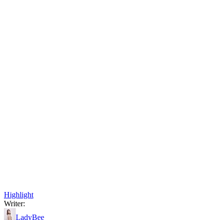
Highlight
Writer:
LadyBee