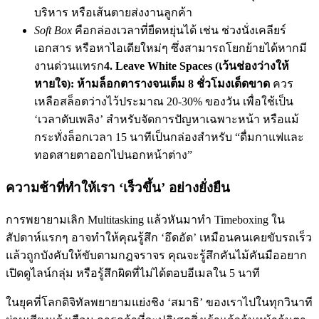
บริหาร หรือเส้นตายส่งงานลูกค้า
Soft Box
คือกล่องเวลาที่ยืดหยุ่นได้ เช่น ช่วงนั่งเคลียร์
เอกสาร หรือหาไอเดียใหม่ๆ ซึ่งสามารถโยกย้ายได้หากมี
งานด่วนแทรก
4. Leave White Spaces (เว้นช่องว่างให้
หายใจ):
ห้ามล็อกตารางจนเต็ม 8 ชั่วโมงเด็ดขาด
ควร
เหลือสล็อตว่างไว้ประมาณ 20-30% ของวัน เพื่อใช้เป็น
‘เวลาดับเพลิง’ สำหรับจัดการปัญหาเฉพาะหน้า หรือแม้
กระทั่งล็อกเวลา 15 นาทีเป็นกล่องสำหรับ “ดื่มกาแฟและ
ทอดสายตาออกไปนอกหน้าต่าง”
ความช้าที่ทำให้เรา ‘เร็วขึ้น’ อย่างยั่งยืน
การพยายามเลิก Multitasking แล้วหันมาทำ Timeboxing ใน
สัปดาห์แรกๆ อาจทำให้คุณรู้สึก ‘อึดอัด’ เหมือนคนเคยขับรถเร็ว
แล้วถูกบังคับให้ขับตามกฎจราจร คุณจะรู้สึกคันไม้คันมืออยาก
เปิดดูไลน์กลุ่ม หรือรู้สึกผิดที่ไม่ได้ตอบอีเมลใน 5 นาที
ในยุคที่โลกดิจิทัลพยายามแย่งชิง ‘สมาธิ’ ของเราไปในทุกวินาที