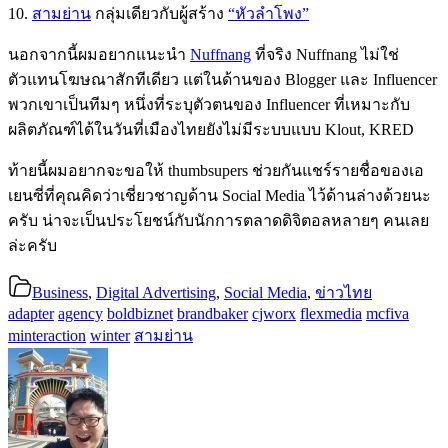
10.
สามย่าน
กลุ่มเดียวกับผู้สร้าง
“หัวลำโพง”
นอกจากนี้ผมอยากแนะนำ
Nuffnang
ที่จริง Nuffnang ไม่ใช่
ตัวแทนโฆษณาสักทีเดียว แต่ในด้านของ Blogger และ Influencer
พวกเขาเป็นทีมๆ หนึ่งที่ระบุตัวตนของ Influencer ที่เหมาะกับ
ผลิตภัณฑ์ได้ในวันที่เมืองไทยยังไม่มีระบบแบบ Klout, KRED
ท้ายนี้ผมอยากจะขอให้ thumbsupers ช่วยกันแชร์รายชื่อของเอ
เยนซี่ที่คุณคิดว่าเชี่ยวชาญด้าน Social Media ไว้ด้านล่างด้วยนะ
ครับ น่าจะเป็นประโยชน์กับนักการตลาดดิจิตอลหลายๆ คนเลย
ล่ะครับ
Business
,
Digital Advertising
,
Social Media
,
ข่าวไทย
adapter
agency
boldbiznet
brandbaker
cjworx
flexmedia
mcfiva
minteraction
winter
สามย่าน