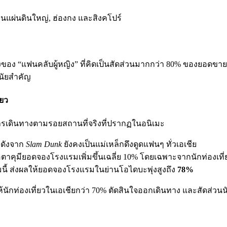
จีนแผ่นดินใหญ่, ฮ่องกง และสิงคโปร์
ของ “แฟนคลับผู้หญิง” ที่คิดเป็นสัดส่วนมากกว่า 80% ของยอดขา
นัยสำคัญ
่ยว
รเดินทางตามรอยสถานที่จริงที่ปรากฏในอนิเมะ
งดังจาก
Slam Dunk
ยังคงเป็นแม่เหล็กดึงดูดแฟนๆ ทั่วเอเชีย
ตาคุมียอดจองโรงแรมเพิ่มขึ้นเฉลี่ย 10% โดยเฉพาะจากนักท่องเที
นี้ ส่งผลให้ยอดจองโรงแรมในย่านโอไดบะพุ่งสูงถึง
78%
ักท่องเที่ยวในเอเชียกว่า 70% ตัดสินใจออกเดินทาง และสัดส่วนนักท