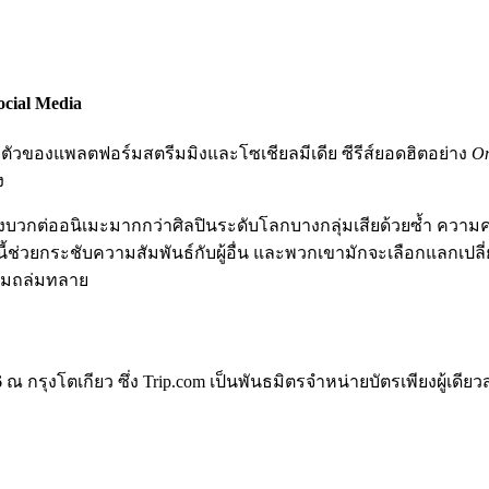
ocial Media
ยตัวของแพลตฟอร์มสตรีมมิงและโซเชียลมีเดีย ซีรีส์ยอดฮิตอย่าง
On
ง
บวกต่ออนิเมะมากกว่าศิลปินระดับโลกบางกลุ่มเสียด้วยซ้ำ ความคลั่ง
นี้ช่วยกระชับความสัมพันธ์กับผู้อื่น และพวกเขามักจะเลือกแลกเป
่วมถล่มทลาย
6
ณ กรุงโตเกียว ซึ่ง Trip.com เป็นพันธมิตรจำหน่ายบัตรเพียงผู้เดียว