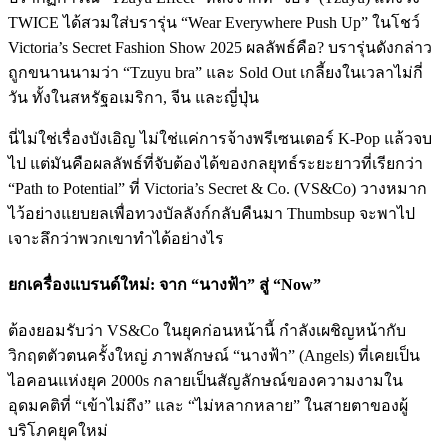
TWICE ได้สวมใส่บรารุ่น “Wear Everywhere Push Up” ในโชว์
Victoria’s Secret Fashion Show 2025 ผลลัพธ์คือ? บรารุ่นดังกล่าว
ถูกขนานนามว่า “Tzuyu bra” และ Sold Out เกลี้ยงในเวลาไม่กี่
วัน ทั้งในสหรัฐอเมริกา, จีน และญี่ปุ่น
นี่ไม่ใช่เรื่องบังเอิญ ไม่ใช่แค่การจ้างพรีเซนเตอร์ K-Pop แล้วจบ
ไป แต่มันคือผลลัพธ์ที่จับต้องได้ของกลยุทธ์ระยะยาวที่เรียกว่า
“Path to Potential” ที่ Victoria’s Secret & Co. (VS&Co) วางหมาก
ไว้อย่างแยบยลเพื่อทวงบัลลังก์กลับคืนมา Thumbsup จะพาไป
เจาะลึกว่าพวกเขาทำได้อย่างไร
ยกเครื่องแบรนด์ใหม่: จาก “นางฟ้า” สู่ “Now”
ต้องยอมรับว่า VS&Co ในยุคก่อนหน้านี้ กำลังเผชิญหน้ากับ
วิกฤตตัวตนครั้งใหญ่ ภาพลักษณ์ “นางฟ้า” (Angels) ที่เคยเป็น
ไอคอนแห่งยุค 2000s กลายเป็นสัญลักษณ์ของความงามใน
อุดมคติที่ “เข้าไม่ถึง” และ “ไม่หลากหลาย” ในสายตาของผู้
บริโภคยุคใหม่