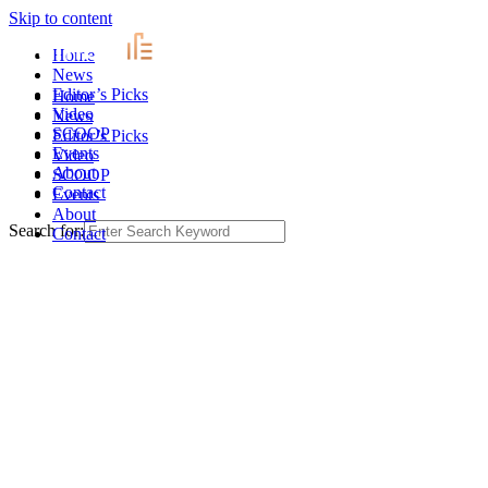
Skip to content
Home
News
Editor’s Picks
Home
Video
News
SCOOP
Editor’s Picks
Events
Video
About
SCOOP
Contact
Events
About
Search for:
Contact