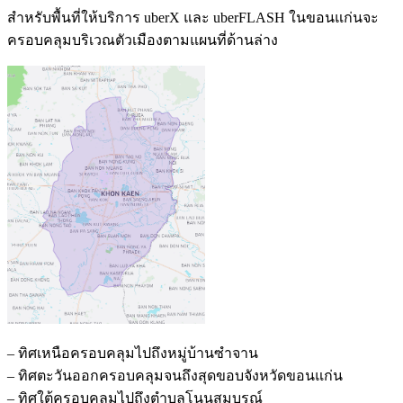
สำหรับพื้นที่ให้บริการ uberX และ uberFLASH ในขอนแก่นจะ
ครอบคลุมบริเวณตัวเมื
องตามแผนที่ด้านล่าง
– ทิศเหนือครอบคลุมไปถึงหมู่บ้านซำ
จาน
– ทิศตะวันออกครอบคลุมจนถึงสุดขอบ
จังหวัดขอนแก่น
– ทิศใต้ครอบคลุมไปถึงตำบลโนนสมบู
รณ์