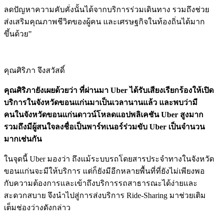
ลดปัญหาความคับคั่งนั้นได้จากบริการร่วมเดินทาง รวมถึงช่วย
ส่งเสริมคุณภาพชีวิตของผู้
คน และเศรษฐกิจในท้องถิ่นได้มาก
ขึ้นด้วย”
คุณศิริภา จึงสวัสดิ์
คุณศิริภายังเผยด้วยว่า ที่ผ่านมา Uber ได้รับเสียงเรียกร้องให้เปิด
บริกา
รในจังหวัดขอนแก่นมาเป็นเวลานาน
แล้ว และพบว่ามี
คนในจังหวัดขอนแก่นดาวน์โหลด
แอปพลิเคชัน Uber สูงมาก
รวมถึงมีผู้สนใจลงชื่อเป็นพาร์ทเนอ
ร์ร่วมขับ Uber เป็นจำนวน
มากเช่นกัน
ในจุดนี้ Uber มองว่า ถึงแม้ระบบรถโดยสารประจำทางในจั
งหวัด
ขอนแก่นจะมีให้บริการ แต่ก็ยังมีอีกหลายพื้นที่ที่ยังไม่เพียงพอ
กับความต้องการ
และเข้าถึงบริการรถสาธารณะได้ง่
ายและ
สะดวกสบาย จึงนำไปสู่การส่งบริการ Ride-Sharing มาช่วยเติม
เต็มช่องว่างดังกล่าว