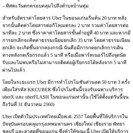
– ทิศตะวันตกครอบคลุมไปถึงตำบลบ้า
นทุ่ม
สำหรับอัตราค่าโดยสาร Uber ในขอนแก่นเริ่มต้น 20 บาท หลัง
จากนั้นคิดค่าโดยสารต่อกิโล
เมตรละ 2 บาท รวมค่าโดยสารต่อ
นาทีละ 2 บาท ซึ่งราคาค่าโดยสารขั้นต่ำอยู่ที่
40 บาท และหากมี
การยกเลิกจะคิดค่าธรรมเ
นียมยกเลิก 35 บาท โดยค่าธรรมเนียม
ยกเลิก จะเกิดขึ้นจากสองกรณี นั่นคือมีการกดยกเลิกการเดิน
ทางหลังกดเ
รียกรถแล้ว 5 นาที หรือเมื่อพาร์ทเนอร์ไปถึงจุดนัด
รับและ
ไม่พบหรือไม่สามารถติดต่อผู้เรียกรถได้
หลังจาก 5 นาที
ผ่านไปแล้ว
โดยในระยะแรก Uber มีการทำโปรโมชันส่วนลด 50 บาท 3 ครั้ง
เพียงใส่รหัส KKCUBER ซึ่งโปรโมชันนี้รองรับเฉพาะบริการ
uberX และ uberFLASH ในขอนแก่นเท่านั้น (ใช้ได้ตั้งแต่วันนี้จน
ถึงวันที่ 31 ธันวาคม 2560)
Uber เปิดตัวในประเทศไทยเมื่อพ.ศ. 2557 โดยพื้นที่ให้บริการใน
ปัจจุบันค
รอบคลุมกรุงเทพมหานคร เชียงใหม่ เชียงราย พัทยา
ชลบุรี และล่าสุดที่ขอนแก่น ซึ่งทำให้ขณะนี้ Uber เปิดให้บริการ