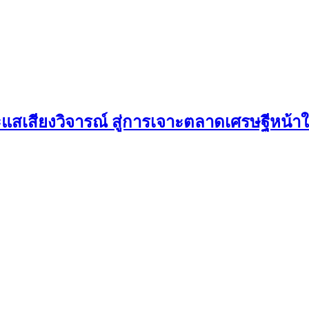
ะแสเสียงวิจารณ์ สู่การเจาะตลาดเศรษฐีหน้า