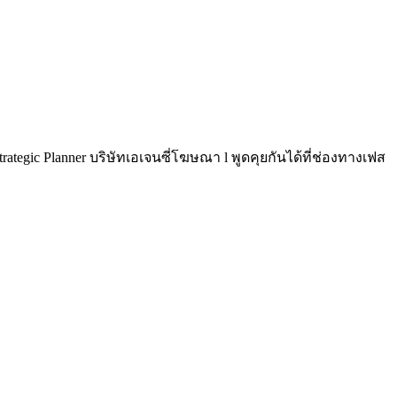
rategic Planner บริษัทเอเจนซี่โฆษณา l พูดคุยกันได้ที่ช่องทางเฟส