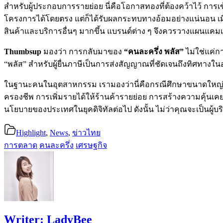
สำหรับผู้ประกอบการรายย่อย นี่คือโอกาสทองที่ต้องคว้าไว้ การเ
โครงการได้โดยตรง แต่ก็ได้รับผลกระทบทางอ้อมอย่างแน่นอน เมื่
สินค้าและบริการอื่นๆ มากขึ้น แบรนด์ต่าง ๆ จึงควรวางแผนแคมเปญ
Thumbsup
มองว่า การกลับมาของ
“คนละครึ่ง พลัส”
ไม่ใช่แค่กา
“พลัส” สำหรับผู้ยื่นภาษีเป็นการส่งสัญญาณที่ชัดเจนถึงทิศทางใ
ในฐานะคนในอุตสาหกรรม เรามองว่านี่คือกรณีศึกษาขนาดใหญ่ข
ครองชีพ การเพิ่มรายได้ให้ร้านค้ารายย่อย การสร้างความคุ้น
นโยบายของประเทศในยุคดิจิทัลต่อไป ดังนั้น ไม่ว่าคุณจะเป็นผู้บร
Highlight
,
News
,
ข่าวไทย
การตลาด
คนละครึ่ง
เศรษฐกิจ
Writer:
LadyBee