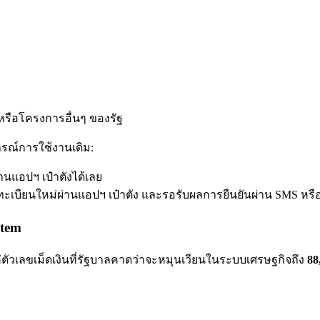
รหรือโครงการอื่นๆ ของรัฐ
รณ์การใช้งานเดิม:
านแอปฯ เป๋าตังได้เลย
เบียนใหม่ผ่านแอปฯ เป๋าตัง และรอรับผลการยืนยันผ่าน SMS หร
stem
ตัวเลขเม็ดเงินที่รัฐบาลคาดว่าจะหมุนเวียนในระบบเศรษฐกิจถึง
88