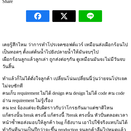
Share
เคยรู้สึกไหม ว่าการทำโปรเจคซอฟต์แวร์ เหมือนส่งเผือกร้อนไป
เป็นทอดๆ ตั้งแต่ต้นน้ำไปยังปลายน้ำให้มันจบๆไป
เผือกร้อนลูกแล้วลูกเล่า ถูกส่งต่อๆกัน ดูเหมือนมันจะไม่มีวันจบ
วันสิ้น
ทำแล้วก็ไม่ได้ดั่งใจลูกค้า เปลี่ยนโน่นเปลี่ยนนี่วุ่นว่ายจนโปรเจค
ไม่จบซักที
คนเก็บ requirement ไม่ได้ design คน design ไม่ได้ code คน code
อ่าน requirement ไม่รู้เรื่อง
คน test จ้องแต่จะจับผิดราวกับว่าโกรธกันมาแต่ชาติไหน
แก้ตรงนั้น break ตรงนี้ แก้ตรงนี้ ?break ตรงนั้น หัวปั่นตลอดเวลา
หนำซ้ำพอส่งมอบให้ลูกค้า bug ก็ยังบาน เอาไปใช้จริงแทบไม่ได้
ทำกันทีนานเป็นปีกว่าจะขึ้น production จนลูกค้าลืมไปหมดแล้ว