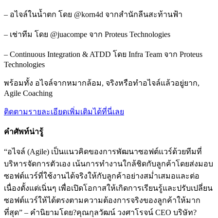
– อไจล์ในน้ำตก โดย @korn4d จากสำนักลีนสะท้านฟ้า
– เช่าทีม โดย @juacompe จาก Proteus Technologies
– Continuous Integration & ATDD โดย Infra Team จาก Proteus
Technologies
พร้อมทั้ง อไจล์จากหมากล้อม, จริงหรือทำอไจล์แล้วอยู่ยาก,
Agile Coaching
ติดตามรายละเอียดเพิ่มเติมได้ที่นี่เลย
คำศัพท์น่ารู้
“อไจล์ (Agile) เป็นแนวคิดของการพัฒนาซอฟต์แวร์
ด้วยทีมที่
บริหารจัดการตัวเอง เน้นการทำงานใกล้ชิดกับลูกค้
าโดยส่งมอบ
ซอฟต์แวร์ที่ใช้
งานได้จริงให้กับลูกค้าอย่างสม่ำเสมอและต่อ
เนื่องตั้งแต่เนิ่นๆ เพื่อเปิดโอกาสให้เกิดการเรี
ยนรู้และปรับเปลี่ยน
ซอฟต์แวร์
ให้ได้ตรงตามความต้องการจริ
งของลูกค้าให้มาก
ที่สุด” – คำนิยามโดย?คุณกุลวัฒน์ วงศาโรจน์ CEO บริษัท?