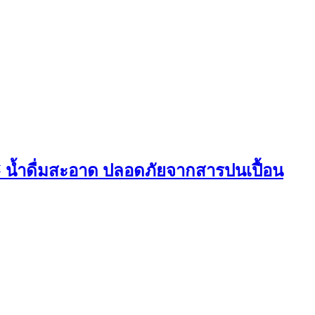
™ น้ำดื่มสะอาด ปลอดภัยจากสารปนเปื้อน