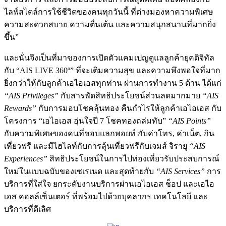
ไลฟ์สไตล์การใช้ชีวิตของคนทุกวันนี้ ที่ต่างมองหาความพิเศษ
ความสะดวกสบาย ความตื่นเต้น และความสนุกสนานที่มากยิ่ง
ขึ้น”
และนั่นจึงเป็นที่มาของการเปิดตัวแคมเปญดูแลลูกค้ายุคดิจิทัล
กับ “AIS LIVE 360º” ที่จะเติมความสุข และความพึงพอใจที่มาก
ยิ่งกว่าให้กับลูกค้าเอไอเอสทุกท่าน ผ่านการทำงาน 5 ด้าน ได้แก่
“AIS Privileges”
กับสารพัดสิทธิประโยชน์ส่วนลดมากมาย
“AIS
Rewards”
กับการมอบโชคลุ้นทอง คืนกำไรให้ลูกค้าเอไอเอส กับ
โครงการ “เอไอเอส อุ่นใจปี 7 โชคทองถล่มทับ”
“AIS Points”
กับความพิเศษของคนที่ชอบแลกพอยท์ กับค่าโทร, ค่าเน็ต, กิน
เที่ยวฟรี และมีไฮไลท์กับการลุ้นเที่ยวฟรีกับเจมส์ จิรายุ
“AIS
Experiences”
สิทธิประโยชน์ในการไปท่องเที่ยวรับประสบการณ์
ใหม่ในแบบฉบับของเซเรเนด และสุดท้ายกับ
“AIS Services”
การ
บริการที่ใส่ใจ ยกระดับงานบริการผ่านเอไอเอส ช็อป และเอไอ
เอส คอลล์เซ็นเตอร์ ที่พร้อมไปด้วยบุคลากร เทคโนโลยี และ
บริการที่ดีเลิศ