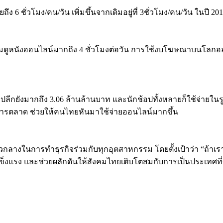
่ยถึง
6 ชั่
วโมง/คน/วัน เพิ่มขึ้นจากเดิมอยู่ที่
3ชั่วโมง/คน/วัน
ในปี
20
ยมดูหนังออนไลน์มากถึง 4 ชั่วโมงต่อวัน การใช้งบโฆษณาบนโลกออน
ค้าปลีกยังมากถึง 3.06 ล้านล้านบาท และนักช้อปทั้งหลายก็ใช้จ่ายใน
้นการตลาด ช่วยให้คนไทยหันมาใช้จ่ายออนไลน์มากขึ้น
วกลางในการทำธุรกิจร่วมกับทุกอุตสาหกรรม โดยตั้งเป้าว่า
“
ถ้าเร
งแรง และช่วยผลักดันให้สังคมไทยเติบโตสมกับการเป็นประเทศที่ขับ