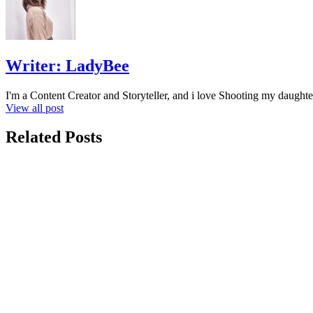
Writer:
LadyBee
I'm a Content Creator and Storyteller, and i love Shooting my daughte
View all post
Related Posts