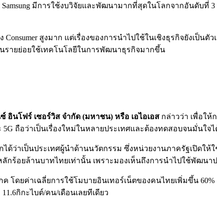
่น Samsung มีการใช้งบวิจัยและพัฒนามากที่สุดในโลกจากอันดับที่ 3 ม
nsumer สูงมาก แต่เรื่องของการนำไปใช้ในเชิงธุรกิจยังเป็นตัวเลขท
กชนรายย่อยใช้เทคโนโลยีในการพัฒนาธุรกิจมากขึ้น
ซ์ อินโฟร์ เซอร์วิส จำกัด (มหาชน) หรือ เอไอเอส
กล่าวว่า เพื่อใ
ราะ 5G ถือว่าเป็นเรื่องใหม่ในหลายประเทศและต้องทดสอบจนมั่นใจไ
เรียกได้ว่าเป็นประเทศผู้นำด้านนวัตกรรม ซึ่งหน่วยงานภาครัฐเปิดให
งหลักร้อยล้านบาทไทยเท่านั้น เพราะมองเห็นถึงการนำไปใช้พัฒนาปร
้บริโภค โดยค่าเฉลี่ยการใช้โมบายอินเทอร์เน็ตของคนไทยเพิ่มขึ้น 60
 11.6กิกะไบต์/คน/เดือนเลยทีเดียว