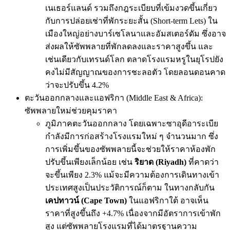
เนเธอร์แลนด์ รวมถึงกฎระเบียบที่เข้มงวดขึ้นเกี่ยว
กับการปล่อยเช่าที่พักระยะสั้น (Short-term Lets) ใน
เมืองใหญ่อย่างบาร์เซโลนาและอัมสเตอร์ดัม ซึ่งอาจ
ส่งผลให้ซัพพลายที่พักลดลงและราคาสูงขึ้น และ
เช่นเดียวกับเทรนด์โลก ตลาดโรงแรมหรูในยุโรปยัง
คงไม่มีสัญญาณของการชะลอตัว โดยลอนดอนคาด
ว่าจะปรับขึ้น 4.2%
ตะวันออกกลางและแอฟริกา (Middle East & Africa):
ซัพพลายใหม่ช่วยคุมราคา
ภูมิภาคตะวันออกกลาง โดยเฉพาะซาอุดีอาระเบีย
กำลังมีการก่อสร้างโรงแรมใหม่ ๆ จำนวนมาก ซึ่ง
การเพิ่มขึ้นของซัพพลายนี้จะช่วยให้ราคาห้องพัก
ปรับขึ้นเพียงเล็กน้อย เช่น
ริยาด (Riyadh)
ที่คาดว่า
จะขึ้นเพียง 2.3% แม้จะมีความต้องการเดินทางเข้า
ประเทศสูงเป็นประวัติการณ์ก็ตาม ในทางกลับกัน
เคปทาวน์ (Cape Town)
ในแอฟริกาใต้ อาจเห็น
ราคาที่สูงขึ้นถึง +4.7% เนื่องจากมีอัตราการเข้าพัก
สูง แต่ซัพพลายโรงแรมที่ได้มาตรฐานความ