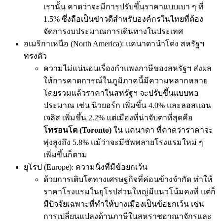
เรานั้น คาดว่าจะมีการปรับขึ้นราคาแบบเบา ๆ ที่
1.5% ซึ่งถือเป็นข่าวดีสำหรับองค์กรในไทยที่ต้อง
จัดการงบประมาณการเดินทางในประเทศ
อเมริกาเหนือ (North America): แคนาดานำโด่ง สหรัฐฯ
ทรงตัว
ความไม่แน่นอนเรื่องกำแพงภาษีของสหรัฐฯ ส่งผล
ให้การคาดการณ์ในภูมิภาคนี้มีความหลากหลาย
โดยรวมแล้วราคาในสหรัฐฯ จะปรับขึ้นแบบพอ
ประมาณ เช่น นิวยอร์ก เพิ่มขึ้น 4.0% และลอสแอน
เจลิส เพิ่มขึ้น 2.2% แต่เมืองที่น่าจับตาที่สุดคือ
โทรอนโต (Toronto)
ใน แคนาดา ที่คาดว่าราคาจะ
พุ่งสูงถึง 5.8% แม้ว่าจะมีซัพพลายโรงแรมใหม่ ๆ
เพิ่มขึ้นก็ตาม
ยุโรป (Europe): ความนิ่งที่มีข้อยกเว้น
ด้วยการเติบโตทางเศรษฐกิจที่ค่อนข้างจำกัด ทำให้
ราคาโรงแรมในยุโรปส่วนใหญ่มีแนวโน้มคงที่ แต่ก็
มีปัจจัยเฉพาะที่ทำให้บางเมืองเป็นข้อยกเว้น เช่น
การเปลี่ยนแปลงด้านภาษีในสหราชอาณาจักรและ