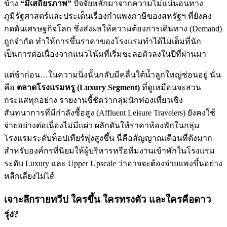
ข้าง
“มีเสถียรภาพ”
ปัจจัยหลักมาจากความไม่แน่นอนทาง
ภูมิรัฐศาสตร์และประเด็นเรื่องกำแพงภาษีของสหรัฐฯ ที่ยังคง
กดดันเศรษฐกิจโลก ซึ่งส่งผลให้ความต้องการเดินทาง (Demand)
ถูกจำกัด ทำให้การขึ้นราคาของโรงแรมทำได้ไม่เต็มที่นัก
เป็นการต่อเนื่องจากแนวโน้มที่เริ่มชะลอตัวลงในปีที่ผ่านมา
แต่ช้าก่อน…ในความนิ่งนั้นกลับมีคลื่นใต้น้ำลูกใหญ่ซ่อนอยู่ นั่น
คือ
ตลาดโรงแรมหรู (Luxury Segment)
ที่ดูเหมือนจะสวน
กระแสทุกอย่าง รายงานชี้ชัดว่ากลุ่มนักท่องเที่ยวเชิง
สันทนาการที่มีกำลังซื้อสูง (Affluent Leisure Travelers) ยังคงใช้
จ่ายอย่างต่อเนื่องไม่มีแผ่ว ผลักดันให้ราคาห้องพักในกลุ่ม
โรงแรมระดับท็อปเทียร์พุ่งสูงขึ้น นี่คือสัญญาณเตือนที่ดังมาก
สำหรับองค์กรที่นิยมให้ผู้บริหารหรือทีมงานเข้าพักในโรงแรม
ระดับ Luxury และ Upper Upscale ว่าอาจจะต้องจ่ายแพงขึ้นอย่าง
หลีกเลี่ยงไม่ได้
เจาะลึกรายทวีป ใครขึ้น ใครทรงตัว และใครคือดาว
รุ่ง?