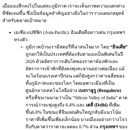
เมื่อมองลึกลงไปในแต่ละภูมิภาค เราจะเห็นภาพความแตกต่าง
ที่ชัดเจนขึ้น ซึ่งเป็นข้อมูลสำคัญอย่างยิ่งในการวางแผนกลยุทธ์
สำหรับตลาดเป้าหมาย
เอเชีย-แปซิฟิก (Asia-Pacific): อินเดียคือดาวเด่น กรุงเทพฯ
ทรงตัว
ภูมิภาคบ้านเรามีสตอรี่ที่น่าสนใจมาก โดย
“อินเดีย”
ถูกยกให้เป็นประเทศที่ต้องจับตามองเป็นพิเศษในปี
2026 ด้วยอัตราการเติบโตของราคาห้องพักและ
อัตราการเข้าพักที่ยังคงพุ่งทะยานอย่างต่อเนื่อง แม้
จะไม่ร้อนแรงเท่าปีก่อน แต่ก็ยังสูงกว่าค่าเฉลี่ยของ
ทั้งภูมิภาคและของโลก โดยเฉพาะเมืองที่เป็น
ศูนย์กลางเทคโนโลยีอย่าง
เบงกาลูรู (Bengaluru)
หรือที่ขนานนามว่าเป็น “Silicon Valley of India” คาด
การณ์ว่าจะพุ่งสูงถึง 6.4% และ
เดลี (Delhi)
ที่เพิ่ม
ขึ้น6.8% ในขณะที่จีนแผ่นดินใหญ่กลับมีแนวโน้ม
ราคาที่เพิ่มขึ้นเพียงเล็กน้อย บางเมืองอย่างกว่างโจว
ถึงกับคาดว่าราคาจะลดลง 0.7% ส่วน
กรุงเทพฯ
ของ