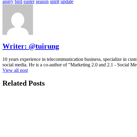
angry
bird
easter
season
spirit
update
Writer:
@tuirung
10 years experience in telecommunication business, specialize in cus
social media. He is a co-author of "Marketing 2.0 and 2.1 - Social M
View all post
Related Posts