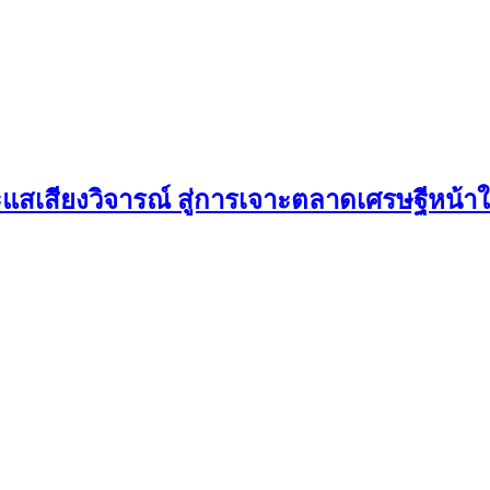
ะแสเสียงวิจารณ์ สู่การเจาะตลาดเศรษฐีหน้า