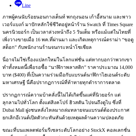
Line
ภาพผู้คนนับร้อยนอนกางเต็นท์ พกถุงนอน เก้าอี้สนาม และพาว
เวอร์แบงก์ มาปักหลักใช้ชีวิตอยู่หน้าร้าน Swatch ที่ Times Square
นครนิวยอร์ก เป็นเวลาล่วงหน้าถึง 5 วันเต็ม หรือแม้แต่ในไทยที่
เพิ่งวางขายเมื่อ 16 พค.ที่ผ่านมา และเกิดเหตุการณ์ดราม่า “ขอดู
สต็อก” กับพนักงานร้านจนกระหน่ำโซเชียล
นี่อาจไม่ใช่เรื่องแปลกใหม่ในโลกแฟชั่น แต่หากบอกว่าพวกเขา
ทำทั้งหมดนี้เพื่อรอซื้อ “นาฬิกาพลาสติก” ราคาประมาณ 14,000
บาท ($400) ที่เป็นความร่วมมือกับแบรนด์นาฬิกาไฮเอนด์ระดับ
มหาเศรษฐี นี่คือปรากฏการณ์ที่ท้าทายทุกตำราการตลาด
ปรากฏการณ์ความบ้าคลั่งนี้ไม่ได้เกิดขึ้นแค่ที่นิวยอร์ก แต่
ลุกลามไปทั่วโลก ตั้งแต่สิงคโปร์ ฮิวสตัน ไปจนถึงดูไบ ซึ่งที่
Dubai Mall ฝูงชนหลั่งไหลมาถล่มทลายจนแบรนด์ต้องประกาศ
ยกเลิกอีเวนต์เปิดตัวกะทันหันด้วยเหตุผลด้านความปลอดภัย
ขณะที่บนแพลตฟอร์มรีเซลระดับโลกอย่าง StockX คอลเลกชั่น