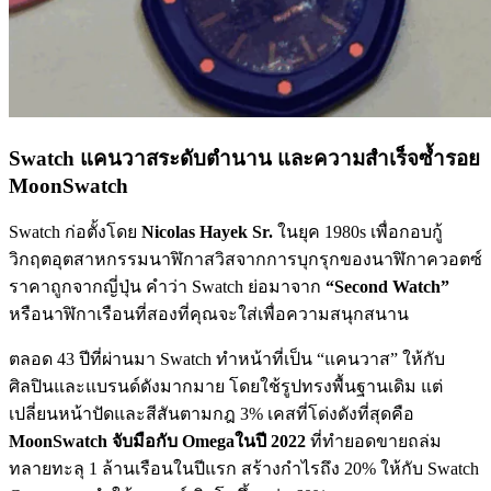
Swatch แคนวาสระดับตำนาน และความสำเร็จซ้ำรอย
MoonSwatch
Swatch ก่อตั้งโดย
Nicolas Hayek Sr.
ในยุค 1980s เพื่อกอบกู้
วิกฤตอุตสาหกรรมนาฬิกาสวิสจากการบุกรุกของนาฬิกาควอตซ์
ราคาถูกจากญี่ปุ่น คำว่า Swatch ย่อมาจาก
“Second Watch”
หรือนาฬิกาเรือนที่สองที่คุณจะใส่เพื่อความสนุกสนาน
ตลอด 43 ปีที่ผ่านมา Swatch ทำหน้าที่เป็น “แคนวาส” ให้กับ
ศิลปินและแบรนด์ดังมากมาย โดยใช้รูปทรงพื้นฐานเดิม แต่
เปลี่ยนหน้าปัดและสีสันตามกฎ 3% เคสที่โด่งดังที่สุดคือ
MoonSwatch จับมือกับ Omegaในปี 2022
ที่ทำยอดขายถล่ม
ทลายทะลุ 1 ล้านเรือนในปีแรก สร้างกำไรถึง 20% ให้กับ Swatch