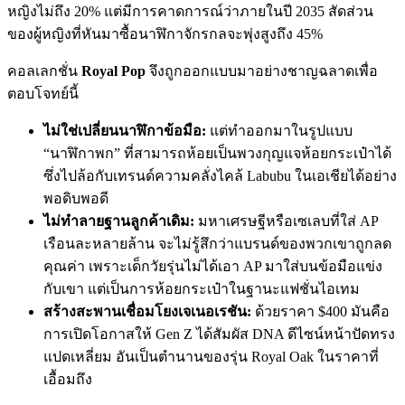
หญิงไม่ถึง 20% แต่มีการคาดการณ์ว่าภายในปี 2035 สัดส่วน
ของผู้หญิงที่หันมาซื้อนาฬิกาจักรกลจะพุ่งสูงถึง 45%
คอลเลกชั่น
Royal Pop
จึงถูกออกแบบมาอย่างชาญฉลาดเพื่อ
ตอบโจทย์นี้
ไม่ใช่เปลี่ยนนาฬิกาข้อมือ:
แต่ทำออกมาในรูปแบบ
“นาฬิกาพก” ที่สามารถห้อยเป็นพวงกุญแจห้อยกระเป๋าได้
ซึ่งไปล้อกับเทรนด์ความคลั่งไคล้ Labubu ในเอเชียได้อย่าง
พอดิบพอดี
ไม่ทำลายฐานลูกค้าเดิม:
มหาเศรษฐีหรือเซเลบที่ใส่ AP
เรือนละหลายล้าน จะไม่รู้สึกว่าแบรนด์ของพวกเขาถูกลด
คุณค่า เพราะเด็กวัยรุ่นไม่ได้เอา AP มาใส่บนข้อมือแข่ง
กับเขา แต่เป็นการห้อยกระเป๋าในฐานะแฟชั่นไอเทม
สร้างสะพานเชื่อมโยงเจเนอเรชัน:
ด้วยราคา $400 มันคือ
การเปิดโอกาสให้ Gen Z ได้สัมผัส DNA ดีไซน์หน้าปัดทรง
แปดเหลี่ยม อันเป็นตำนานของรุ่น Royal Oak ในราคาที่
เอื้อมถึง