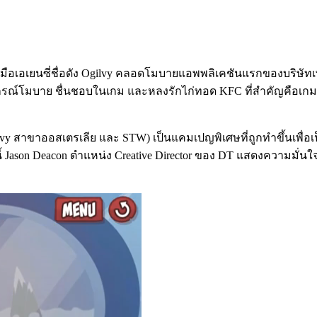
เอเยนซี่ชื่อดัง Ogilvy คลอดโมบายแอพพลิเคชันแรกของบริษัทเพื่อบ
กรณ์โมบาย ชื่นชอบในเกม และหลงรักไก่ทอด KFC ที่สำคัญคือเกมนี้
ilvy สาขาออสเตรเลีย และ STW) เป็นแคมเปญพิเศษที่ถูกทำขึ้นเพื่อ
งนี้ Jason Deacon ตำแหน่ง Creative Director ของ DT แสดงความมั่น