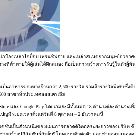
รงปกป้องเหล่าไก่ป็อป เฟรนช์ฟราย และเหล่าสแนคจากมนุษย์อวกาศตัวร
างที่ท้าทายให้ผู้เล่นได้ฝึกสมอง ถือเป็นการสร้างการรับรู้ในตัวผู้
ป็นอาหารของทางร้านกว่า 2,500 รางวัล รวมถึงรางวัลพิเศษซึ่งคิด
า 600 สาขาทั่วประเทศออสเตรเลีย
re และ Google Play โดยเกมจะมีทั้งหมด 18 ด่าน แต่ละด่านจะเพิ่มควา
ปญมีระยะเวลาตั้งแต่วันที่ 8 ตุลาคม – 2 ธันวาคมนี้
พลิเคชันเป็นส่วนหนึ่งของแผนการตลาดดิจิตอลระยะยาวของบริษั
ยสร้างปฏิสัมพันธ์กับผู้บริโภคแบบตัวต่อตัว และช่วยตอบสนองความต้อ