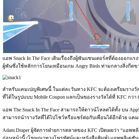
แอพ Snack In The Face เดินเรื่องถึงผู้พันแซนเดอร์สที่ต้องออกแ
ผู้พันซึ่งใช้หลักการโยนเหมือนเกม Angry Birds ท่ามกลางสิ่งกีดขว
สำหรับแคมเปญพิเศษนี้ ในแต่ละวันทาง KFC จะต้องเตรียมรางวัลเ
ที่ได้ในรูปแบบ Mobile Coupon แลกเป็นของรางวัลได้ที่ KFC กว่
แอพ The Snack In The Face สามารถให้ดาวน์โหลดได้ทั้ง บน AppSto
สามารถนำรางวัลที่ได้ไปโชว์หรือแชร์ต่อกับเพื่อนได้อีกด้วย แคมเ
Adam Draper ผู้จัดการฝ่ายการตลาดของ KFC เปิดเผยว่า “แอพ
ก่อนหน้านี้ (โฆษณาทางโทรทัศน์และหนังสือพิมพ์) แอพพลิเคชันช่ว