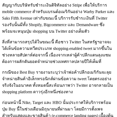
สัญญากับบริษัทรับชำระเงินดิจิทัลอย่าง Stripe เพื่อให้บริการ
mobile commerce สำหรับแบรนด์อเมริกันอย่าง Warby Parker และ
Saks Fifth Avenue เท่ากับขณะนี้ บริการรับชำระเงินที่ Twitter
รองรับนั้นมีทั้ง Shopify, Bigcommerce และ Demandware ซึ่ง
พร้อมจะหนุนปุ่ม shopping บน Twitter อย่างเต็มตัว
สิ่งที่สามารถสรุปได้ในขณะนี้ คือชาว Twitter ในสหรัฐฯอาจจะ
ได้เห็นข้อความทวีตประเภท shopping-enabled tweet มากขึ้นใน
ช่วงหลายสัปดาห์ต่อจากนี้ เนื่องจากเหล่าผู้ค้าปลีกแดนลุงแซม
ต้องการผลักดันยอดจำหน่ายช่วงเทศกาลปลายปีให้เต็มที่
กรณีของ Best Buy รายงานระบุว่าเจ้าพ่อค้าปลีกอเมริกันจะลุย
จำหน่ายสินค้าอิเล็กทรอนิกส์ผ่านข้อความ tweet โดยตรงอย่าง
จริงจังในอนาคต ทั้งหมดนี้สะท้อนภาพว่า Twitter อาจกลายเป็น
shopping platform ดาวรุ่งอีกหนึ่งช่องทาง
ก่อนหน้านี้ Nike, Target และ HBO นั้นประกาศให้บริการพร้อม
ปุ่ม Buy นี้ในช่วงเดือนมิถุนายนที่ผ่านมา โดยมีการตั้งเพจ
สำหรับแสดงและขายสินค้า (e-commerce landing pages) เบื้องต้น