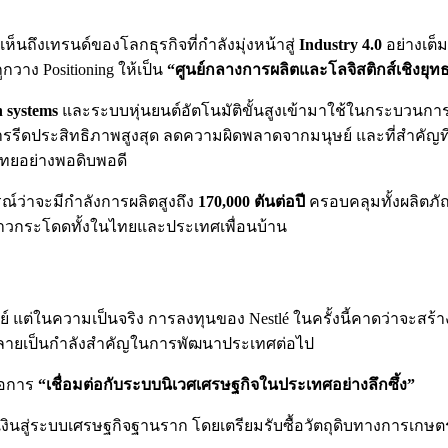
เห็นถึงเทรนด์ของโลกธุรกิจที่กำลังมุ่งหน้าสู่
Industry 4.0
อย่างเต็
วาง Positioning ให้เป็น
“ศูนย์กลางการผลิตและโลจิสติกส์เชิงยุท
n systems
และระบบหุ่นยนต์อัตโนมัติขั้นสูงเข้ามาใช้ในกระบวนการ
รีดประสิทธิภาพสูงสุด ลดความผิดพลาดจากมนุษย์ และที่สำคัญที่ส
ยอย่างพอดิบพอดี
รณ์ว่าจะมีกำลังการผลิตสูงถึง
170,000 ตันต่อปี
ครอบคลุมทั้งผลิตภั
งก้าวกระโดดทั้งในไทยและประเทศเพื่อนบ้าน
 แต่ในความเป็นจริง การลงทุนของ Nestlé ในครั้งนี้คาดว่าจะสร้
กลายเป็นกำลังสำคัญในการพัฒนาประเทศต่อไป
คือการ
“เชื่อมต่อกับระบบนิเวศเศรษฐกิจในประเทศอย่างลึกซึ้ง”
็ดเงินสู่ระบบเศรษฐกิจฐานราก โดยเตรียมรับซื้อวัตถุดิบทางการเก