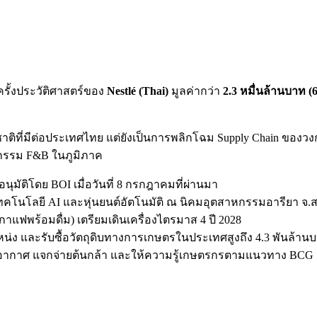
รั้งประวัติศาสตร์ของ
Nestlé (Thai)
มูลค่ากว่า
2.3 หมื่นล้านบาท (
งชาติที่มีต่อประเทศไทย แต่ยังเป็นการพลิกโฉม Supply Chain ของว
าหกรรม F&B ในภูมิภาค
นุมัติโดย BOI เมื่อวันที่ 8 กรกฎาคมที่ผ่านมา
ยเทคโนโลยี AI และหุ่นยนต์อัตโนมัติ ณ นิคมอุตสาหกรรมอารียา จ
าแฟพร้อมดื่ม) เตรียมเดินเครื่องไตรมาส 4 ปี 2028
น่ง และรับซื้อวัตถุดิบทางการเกษตรในประเทศสูงถึง 4.3 พันล้านบ
ิอากาศ แจกจ่ายต้นกล้า และให้ความรู้เกษตรกรตามแนวทาง BCG