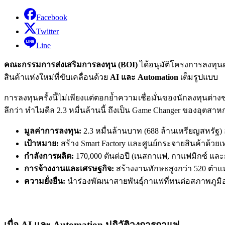
Facebook
Twitter
Line
คณะกรรมการส่งเสริมการลงทุน (BOI)
ได้อนุมัติโครงการลงทุนค
สินค้าแห่งใหม่ที่ขับเคลื่อนด้วย
AI และ Automation
เต็มรูปแบบ
การลงทุนครั้งนี้ไม่เพียงแต่ตอกย้ำความเชื่อมั่นของนักลงทุนต่า
ลึกว่า ทำไมดีล 2.3 หมื่นล้านนี้ ถึงเป็น Game Changer ของอุตส
มูลค่าการลงทุน:
2.3 หมื่นล้านบาท (688 ล้านเหรียญสหรัฐ) อ
เป้าหมาย:
สร้าง Smart Factory และศูนย์กระจายสินค้าด้ว
กำลังการผลิต:
170,000 ตันต่อปี (เนสกาแฟ, กาแฟมิกซ์ และก
การจ้างงานและเศรษฐกิจ:
สร้างงานทักษะสูงกว่า 520 ตำแห
ความยั่งยืน:
นำร่องพัฒนาสายพันธุ์กาแฟที่ทนต่อสภาพภูม
เมื่อ AI และ Automation ปฏิวัติวงการกาแฟ