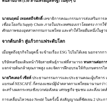
พันล้านบาท (130 ล้านเหรียญสหรัฐ) ในทุกๆ ปี
นายนฤตม์ เทอดสถีรศักดิ์
เลขาธิการคณะกรรมการส่งเสริมการลงทุน
เชื่อมโยงกับ Supply Chain ภายในประเทศของเราโดยตรง การใช้วั
ศักยภาพของอุตสาหกรรมกาแฟไทย และทำให้ไทยยืนหนึ่งในฐาน
จากต้นกล้า สู่แก้วกาแฟระดับโลก
เมื่อพูดถึงธุรกิจในยุคนี้ จะข้ามเรื่อง ESG ไปไม่ได้เลย นอกจ
บริษัทเตรียมเดินหน้าวิจัยสายพันธุ์กาแฟที่สามารถ
ทนทานต่อการ
แจกจ่ายต้นกล้าคุณภาพสูง และจัดการฝึกอบรมให้กับเกษตรกรไทย เ
นายวิคเตอร์ เซียห์
ประธานกรรมการและประธานคณะผู้บริหาร เนสท
แบรนด์ NESCAFÉ ก็ครองแชมป์ผู้นำตลาดกาแฟไทยมานานกว่า 50 ปี โ
จะสร้างผลกระทบเชิงบวกต่อสังคม เศรษฐกิจ ชุมชน และสิ่งแวด
การเคลื่อนไหวของ Nestlé ในครั้งนี้ ส่งสัญญาณที่ชัดเจน 2 ประก