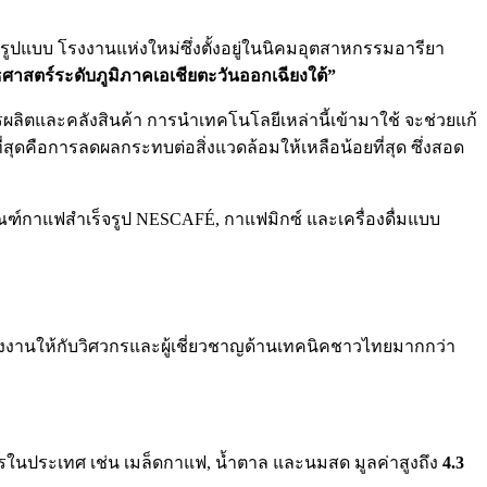
มรูปแบบ โรงงานแห่งใหม่ซึ่งตั้งอยู่ในนิคมอุตสาหกรรมอารียา
ธศาสตร์ระดับภูมิภาคเอเชียตะวันออกเฉียงใต้”
ผลิตและคลังสินค้า การนำเทคโนโลยีเหล่านี้เข้ามาใช้ จะช่วยแก้
ุดคือการลดผลกระทบต่อสิ่งแวดล้อมให้เหลือน้อยที่สุด ซึ่งสอด
ณฑ์กาแฟสำเร็จรูป NESCAFÉ, กาแฟมิกซ์ และเครื่องดื่มแบบ
างงานให้กับวิศวกรและผู้เชี่ยวชาญด้านเทคนิคชาวไทยมากกว่า
ษตรในประเทศ เช่น เมล็ดกาแฟ, น้ำตาล และนมสด มูลค่าสูงถึง
4.3