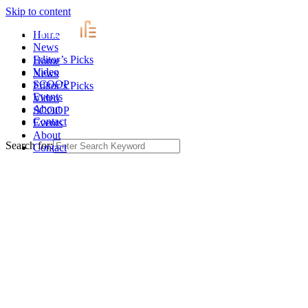
Skip to content
Home
News
Editor’s Picks
Home
Video
News
SCOOP
Editor’s Picks
Events
Video
About
SCOOP
Contact
Events
About
Search for:
Contact