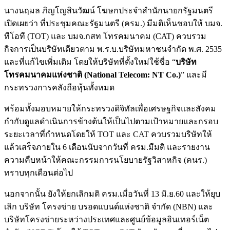
นางนฤมล ภิญโญสินวัฒน์ โฆษกประจำสำนักนายกรัฐมนตรี
เปิดเผยว่า ที่ประชุมคณะรัฐมนตรี (ครม.) มีมติเห็นชอบให้ บมจ.
ทีโอที (TOT) และ บมจ.กสท โทรคมนาคม (CAT) ควบรวม
กิจการเป็นบริษัทเดียวตาม พ.ร.บ.บริษัทมหาชนจำกัด พ.ศ. 2535
และที่แก้ไขเพิ่มเติม โดยให้บริษัทที่ตั้งใหม่ใช้ชื่อ “
บริษัท
โทรคมนาคมแห่งชาติ (National Telecom: NT Co.)
” และมี
กระทรวงการคลังถือหุ้นทั้งหมด
พร้อมทั้งมอบหมายให้กระทรวงดิจิทัลเพื่อเศรษฐกิจและสังคม
กำกับดูแลดำเนินการข้างต้นให้เป็นไปตามเป้าหมายและกรอบ
ระยะเวลาที่กำหนดโดยให้ TOT และ CAT ควบรวมบริษัทให้
แล้วเสร็จภายใน 6 เดือนนับจากวันที่ ครม.มีมติ และรายงาน
ความคืบหน้าให้คณะกรรมการนโยบายรัฐวิสาหกิจ (คนร.)
ทราบทุกเดือนต่อไป
นอกจากนั้น ยังให้ยกเลิกมติ ครม.เมื่อวันที่ 13 มิ.ย.60 และให้ยุบ
เลิก บริษัท โครงข่าย บรอดแบนด์แห่งชาติ จำกัด (NBN) และ
บริษัทโครงข่ายระหว่างประเทศและศูนย์ข้อมูลอินเทอร์เน็ต