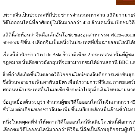
เพราะจีนเป็นประเทศที่มีประชากรจำนวนมหาศาล สถิติมากมายที่เกิ
วิดีโอออนไลน์ที่อาศัยอยู่ในจีนมากกว่า 450 ล้านคนนั้น เปิดชมวิ
สถิตินี้สะท้อนว่าจีนคือเค้กอันโอชะของอุตสาหกรรม video-stream
Sherlock ซีซั่น 3 เลือกจีนเป็นหนึ่งในประเทศที่เริ่มฉายออนไลน์ไ
เรื่องนี้สำนักข่าว Tech in Asia ย้ำว่ามีเพียง 2 ประเทศเท่านั้นที
กฎหมาย นั่นคือชาวอังกฤษที่จะสามารถชมได้ผ่านสถานี BBC และช
สิ่งที่กำลังเกิดขึ้นในตลาดวิดีโอออนไลน์ของจีนคือการแข่งขันสุ
ซึ่งล้วนพยายามเฟ้นหาพันธมิตรเพื่อนำรายการทีวีและภาพยนตร์คุณภา
ฟก่อนหน้าประเทศอื่นในเอเชีย ซึ่งจะนำไปสู่เม็ดเงินโฆษณามหา
ข้อมูลเบื้องต้นระบุว่า จำนวนผู้ชมวิดีโอออนไลน์ในจีนมากกว่า 450 
ชั่วโมงต่อเดือนของชาวจีนจะเพิ่มขึ้นเหยียบหลักหมื่นล้านชั่วโม
หนึ่งในเหตุผลที่ทำให้ตลาดวิดีโอออนไลน์จีนเติบโตเช่นนี้คือกา
เลือกชมวิดีโอออนไลน์มากกว่าทีวีจีน นี่ถือเป็นอีกพฤติกรรมผู้บร