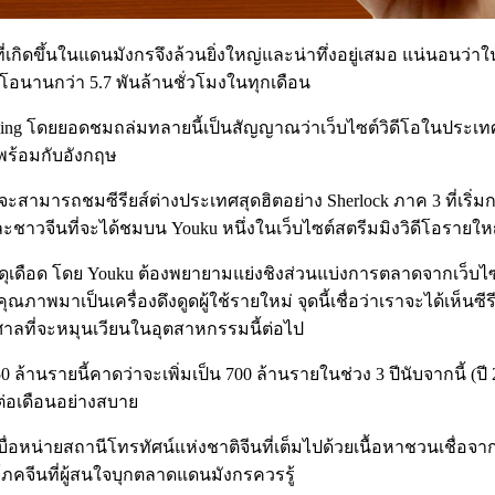
ดขึ้นในแดนมังกรจึงล้วนยิ่งใหญ่และน่าทึ่งอยู่เสมอ แน่นอนว่าในส
ดีโอนานกว่า 5.7 พันล้านชั่วโมงในทุกเดือน
ing โดยยอดชมถล่มทลายนี้เป็นสัญญาณว่าเว็บไซต์วิดีโอในประเทศจีนน
ด้พร้อมกับอังกฤษ
่ผู้ชมจะสามารถชมซีรียส์ต่างประเทศสุดฮิตอย่าง Sherlock ภาค 3 ที่เร
าวจีนที่จะได้ชมบน Youku หนึ่งในเว็บไซต์สตรีมมิงวิดีโอรายให
ดดุเดือด โดย Youku ต้องพยายามแย่งชิงส่วนแบ่งการตลาดจากเว็บไซต
พมาเป็นเครื่องดึงดูดผู้ใช้รายใหม่ จุดนี้เชื่อว่าเราจะได้เห็นซีร
ศาลที่จะหมุนเวียนในอุตสาหกรรมนี้ต่อไป
ล้านรายนี้คาดว่าจะเพิ่มเป็น 700 ล้านรายในช่วง 3 ปีนับจากนี้ (ปี 
งต่อเดือนอย่างสบาย
รเบื่อหน่ายสถานีโทรทัศน์แห่งชาติจีนที่เต็มไปด้วยเนื้อหาชวนเชื
ิโภคจีนที่ผู้สนใจบุกตลาดแดนมังกรควรรู้