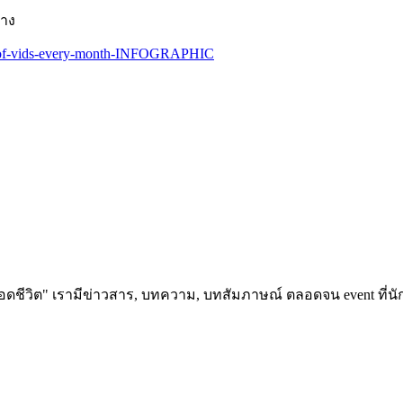
่าง
อดชีวิต" เรามีข่าวสาร, บทความ, บทสัมภาษณ์ ตลอดจน event ที่นัก