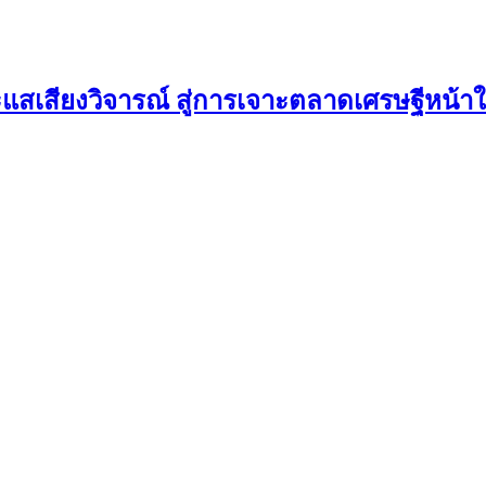
ะแสเสียงวิจารณ์ สู่การเจาะตลาดเศรษฐีหน้า