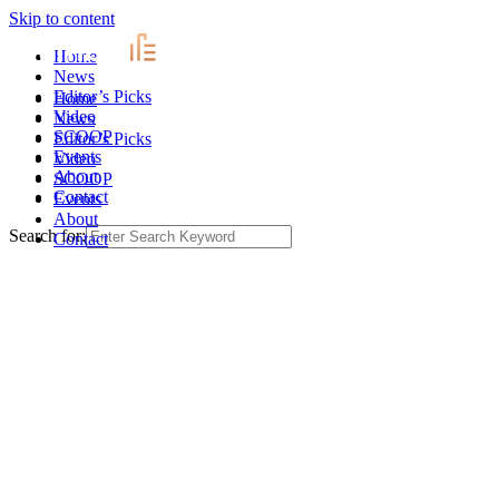
Skip to content
Home
News
Editor’s Picks
Home
Video
News
SCOOP
Editor’s Picks
Events
Video
About
SCOOP
Contact
Events
About
Search for:
Contact