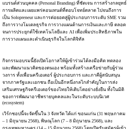
แบรนด์ส่วนบุคคล (Personal Branding) ที่ชัดเจน การสร้างกลยุทธ์
การผลิตและเผยแพร่คอนเทนต์ที่ตอบโจทย์ตลาด ไปจนถึงการ
เป็น Solopreneur และการต่อยอดสู่ผู้ประกอบการระดับ SME รวม
ถึงการวางโมเดลธุรกิจ การวางแผนด้านการเงินและภาษี ตลอด
จนการประยุกต์ใช้เทคโนโลยีและ AI เพื่อเพิ่มประสิทธิภาพใน
การวางแผนและดำเนินธุรกิจในโลกดิจิทัล
กิจกรรมอบรมนี้ยังเปิดโอกาสให้ผู้เข้าร่วมได้ลงมือคิด ทดลอง
และพัฒนาแนวคิดของตนเอง พร้อมทั้งสร้างเครือข่ายกับผู้ร่วม
วงการ ทั้งเพื่อนครีเอเตอร์ ผู้ประกอบการ และภาคีผู้สนับสนุน
จากภาครัฐและเอกชน ถือเป็นอีกหนึ่งกลไกสำคัญในการส่ง
เสริมเศรษฐกิจครีเอเตอร์ของไทยให้เติบโตอย่างยั่งยืน ทั้งในมิติ
ของการพัฒนาอาชีพรายบุคคลและในระดับระบบนิเวศ
(ecosystem)
เวิร์กชอปนี้จะจัดขึ้นใน 3 จังหวัด ได้แก่ ขอนแก่น (31 พฤษภาคม
– 1 มิถุนายน 2568), พิษณุโลก (7 – 8 มิถุนายน 2568), และ
กรุงเทพมหานคร (14 – 15 มิถุนายน 2568) โดยเปิดรับสมัครผู้เข้า