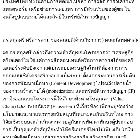
ประเทศไทย ทั้งในด้านการพัฒนาเนื้อหา การผลิต การวิเคราะห์
แพลตฟอร์ม เครือข่ายการเผยแพร่ การมีส่วนร่วมของผู้ชม ไป
จนถึงรูปแบบรายได้และสิทธิในทรัพย์สินทางปัญญา
ดร.สกุลศรี ศรีสารคาม รองคณบดี(ด้านวิชาการ) คณะนิเทศศาสตร
ผศ.ดร.สกุลศรี กล่าวถึงความสำคัญของโครงการว่า “เศรษฐกิจ
ครีเอเตอร์ไม่ใช่แค่การผลิตคอนเทนต์หรือการหารายได้ของครี
เอเตอร์ระดับปัจเจก แต่เป็นระบบเศรษฐกิจใหม่ที่ต้องการการ
ออกแบบเชิงโครงสร้างอย่างเป็นระบบ ตั้งแต่กระบวนการเริ่มต้น
ของการพัฒนาเนื้อหา (Content Development) ไปจนถึงปลายน้ำ
ของการสร้างรายได้ (monetization) และทรัพย์สินทางปัญญา (IP)
เราจึงออกแบบโครงการนี้ให้ศึกษาทั้งห่วงโซ่คุณค่า (Value
Chain) และ ระบบนิเวศ (Ecosystem) ที่เกี่ยวข้อง เพื่อระบุช่องว่าง
นโยบายและหาแนวทางสนับสนุนที่เหมาะสมกับบริบทไทย การ
วิจัยเชิงระบบจะดำเนินงานควบคู่กับการพัฒนาทักษะผู้ประกอบ
การ เป็นกุญแจสำคัญที่จะทำให้ครีเอเตอร์ไทยไม่เพียงเติบโตใน
ฐานะผู้ผลิตเนื้อหา แต่สามารถสร้างธุรกิจ สร้างอาชีพ และมี