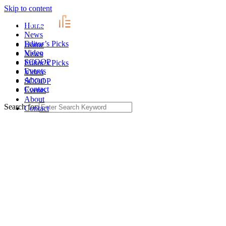
Skip to content
Home
News
Editor’s Picks
Home
Video
News
SCOOP
Editor’s Picks
Events
Video
About
SCOOP
Contact
Events
About
Search for:
Contact