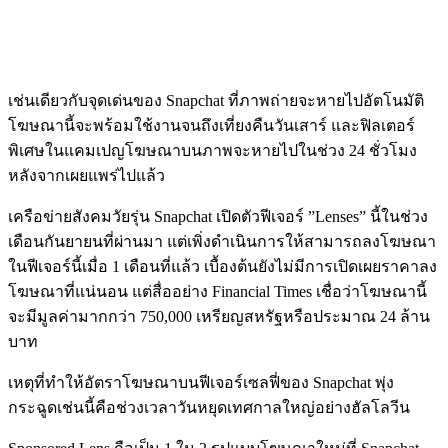
เช่นเดียวกับจุดเด่นของ Snapchat ที่ภาพถ่ายจะหายไปอัตโนมัติ
โฆษณานี้จะพร้อมใช้งานจนถึงเที่ยงคืนวันเสาร์ และฟิลเตอร์
พิเศษในแคมเปญโฆษณาบนภาพจะหายไปในช่วง 24 ชั่วโมง
หลังจากเผยแพร่ไปแล้ว
เครือข่ายสังคมวัยรุ่น Snapchat เปิดตัวฟีเจอร์ ”Lenses” นี้ในช่วง
เดือนกันยายนที่ผ่านมา แต่เพิ่งดำเนินการให้สามารถลงโฆษณา
ในฟีเจอร์นี้เมื่อ 1 เดือนที่แล้ว เบื้องต้นยังไม่มีการเปิดเผยราคาลง
โฆษณาที่แน่นอน แต่สื่ออย่าง Financial Times เชื่อว่าโฆษณานี้
จะมีมูลค่ามากกว่า 750,000 เหรียญสหรัฐหรือประมาณ 24 ล้าน
บาท
เหตุที่ทำให้อัตราโฆษณาบนฟีเจอร์เซลฟี่ของ Snapchat พุ่ง
กระฉูดเช่นนี้คือช่วงเวลาวันหยุดเทศกาลใหญ่อย่างฮัลโลวีน