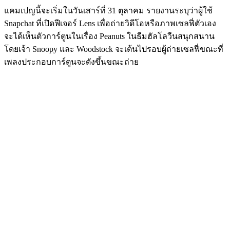
แคมเปญนี้จะเริ่มในวันเสาร์ที่ 31 ตุลาคม รายงานระบุว่าผู้ใช้
Snapchat ที่เปิดฟีเจอร์ Lens เพื่อถ่ายวิดีโอหรือภาพเซลฟี่ตัวเอง
จะได้เห็นตัวการ์ตูนในเรื่อง Peanuts ในธีมฮัลโลวีนสนุกสนาน
โดยเจ้า Snoopy และ Woodstock จะเต้นไปรอบผู้ถ่ายเซลฟี่ขณะที่
เพลงประกอบการ์ตูนจะดังขึ้นขณะถ่าย