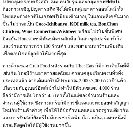
ไปที่กลุ่มครอบครัวสมัยใหม่
คนวัยรุ่น
และกลุ่มออฟฟิศที่ไม่
ต้องการเผชิญปัญหารถติด
จึงได้เพิ่มกลุ่มอาหารออนไลน์ ทั้ง
ไทยและต่างชาติในเกรด
พรีเมียมเข้ามาอยู่ในแอพพลิเคชั่นมาก
ขึ้น
ไม่ว่าจะเป็น
Coco-Ichibanya, KOI milk tea, BonChon
Chicken, Wine Connection,Wishbeer
พร้อมโปรโมชั่นพิเศษ
ปัจจุบัน Honestbee มีพันธมิตรหลักคือ วิลล่า ซุปเปอร์มาร์เก็ต
และร้านอาหารกว่า 100 ร้านค้า และพยายามหาร้านเพิ่มเติม
เพื่อตอบโจทย์ลูกค้าให้มากที่สุด
ทางด้านของ Grab Food หลังรวมกับ Uber Eats ก็มีการเติบโตที่ดี
เช่นกัน โดยมีร้านอาหารยอดนิยม ครอบคลุมเกือบครบทั่วทั้ง
ประเทศแล้ว จากเดิมแกร็บมีประมาณ 2,000-3,000 กว่าร้านค้า
เมื่อรวมกับอูเบอร์อีทส์เข้าไป ทำให้มีตัวเลขแตะ 4,000 ร้าน
ถือว่ามีการเติบโตกว่า 4.5 เท่าทั้งในแง่ของจำนวนร้านและ
จำนวนผู้ใช้งาน ซึ่งทางแกร็บก็มีการชี้แจงและทะยอยทำสัญญา
ใหม่กับร้านค้าต่างๆ เพื่อให้ได้ข้อกำหนดและมาตรฐานเดียวกัน
และการรับส่งก็ยังฟรีไม่มีการชาร์จเพิ่ม ถือว่าเป็นจุดเด่นหนึ่งที่
น่าจะดึงดูดใจให้มีผู้ใช้งานมากขึ้น