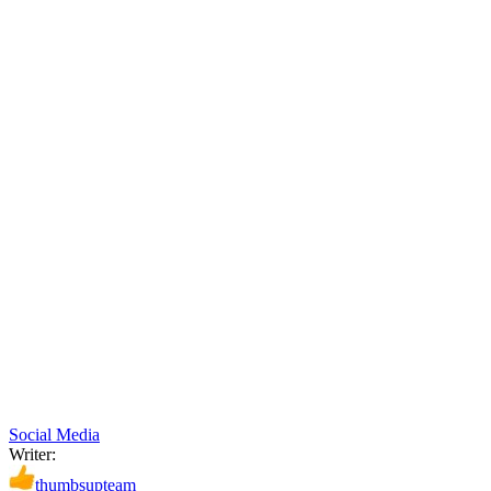
Social Media
Writer:
thumbsupteam