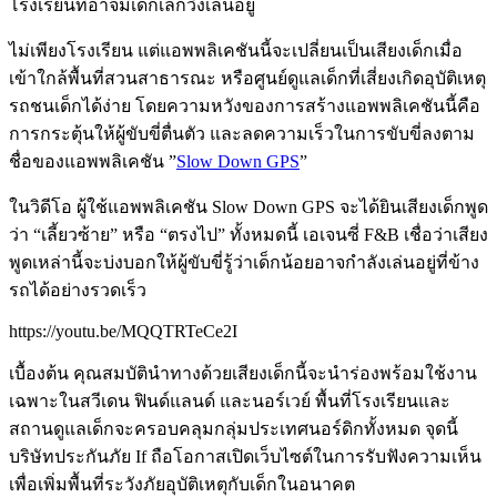
โรงเรียนที่อาจมีเด็กเล็กวิ่งเล่นอยู่
ไม่เพียงโรงเรียน แต่แอพพลิเคชันนี้จะเปลี่ยนเป็นเสียงเด็กเมื่อ
เข้าใกล้พื้นที่สวนสาธารณะ หรือศูนย์ดูแลเด็กที่เสี่ยงเกิดอุบัติเหตุ
รถชนเด็กได้ง่าย โดยความหวังของการสร้างแอพพลิเคชันนี้คือ
การกระตุ้นให้ผู้ขับขี่ตื่นตัว และลดความเร็วในการขับขี่ลงตาม
ชื่อของแอพพลิเคชัน ”
Slow Down GPS
”
ในวิดีโอ ผู้ใช้แอพพลิเคชัน Slow Down GPS จะได้ยินเสียงเด็กพูด
ว่า “เลี้ยวซ้าย” หรือ “ตรงไป” ทั้งหมดนี้ เอเจนซี่ F&B เชื่อว่าเสียง
พูดเหล่านี้จะบ่งบอกให้ผู้ขับขี่รู้ว่าเด็กน้อยอาจกำลังเล่นอยู่ที่ข้าง
รถได้อย่างรวดเร็ว
https://youtu.be/MQQTRTeCe2I
เบื้องต้น คุณสมบัตินำทางด้วยเสียงเด็กนี้จะนำร่องพร้อมใช้งาน
เฉพาะในสวีเดน ฟินด์แลนด์ และนอร์เวย์ พื้นที่โรงเรียนและ
สถานดูแลเด็กจะครอบคลุมกลุ่มประเทศนอร์ดิกทั้งหมด จุดนี้
บริษัทประกันภัย If ถือโอกาสเปิดเว็บไซต์ในการรับฟังความเห็น
เพื่อเพิ่มพื้นที่ระวังภัยอุบัติเหตุกับเด็กในอนาคต