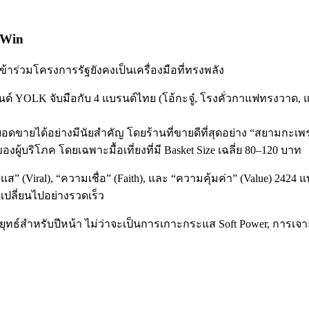
-Win
ข้าร่วมโครงการรัฐยังคงเป็นเครื่องมือที่ทรงพลัง
บรนด์ YOLK จับมือกับ 4 แบรนด์ไทย (โอ้กะจู๋, โรงคั่วกาแฟทรงวาด, แก
อดขายได้อย่างมีนัยสำคัญ โดยร้านที่ขายดีที่สุดอย่าง “สยามกะเพร
งผู้บริโภค โดยเฉพาะมื้อเที่ยงที่มี Basket Size เฉลี่ย 80–120 บาท
ส” (Viral), “ความเชื่อ” (Faith), และ “ความคุ้มค่า” (Value) 2424 แบ
เปลี่ยนไปอย่างรวดเร็ว
ลยุทธ์สำหรับปีหน้า ไม่ว่าจะเป็นการเกาะกระแส Soft Power, การ