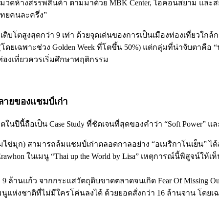
มวดห้างสรรพสินค้า ตามมาด้วย MBK Center, ไอคอนสยาม และสยาม
ไทยคนละครึ่ง”
เติบโตสูงสุดกว่า 9 เท่า ด้วยจุดเด่นของการเป็นเมืองท่องเที่ยวใกล้
 (โดยเฉพาะช่วง Golden Week ที่โตขึ้น 50%) แต่กลุ่มที่น่าจับตาคือ “น
่องเที่ยวควรเริ่มศึกษาพฤติกรรม
ลายของแชมป์เก่า
นปีนี้ถือเป็น Case Study ที่ชัดเจนที่สุดของคำว่า “Soft Power” และ
นมไข่มุก) สามารถล้มแชมป์เก่าตลอดกาลอย่าง “อเมริกาโนเย็น” ได้
Erawhon ในเมนู “Thai up the World by Lisa” เหตุการณ์นี้พิสูจน์ใ
 9 ล้านแก้ว จากกระแสวัตถุดิบขาดตลาดจนเกิด Fear Of Missing Ou
แห่งชาติที่ไม่มีใครโค่นลงได้ ด้วยยอดสั่งกว่า 16 ล้านจาน โดยเฉพ