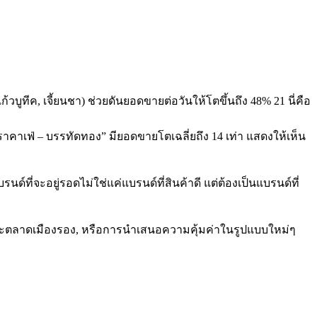
้วบูทีค, เจี้ยนชา) ช่วยดันยอดขายต่อวันให้โตขึ้นถึง 48% 21 นี่คือ
าคาเฟ่ – บรรทัดทอง” มียอดขายโตเฉลี่ยถึง 14 เท่า แสดงให้เห็น
รนด์ที่จะอยู่รอดไม่ใช่แค่แบรนด์ที่สินค้าดี แต่ต้องเป็นแบรนด์ที่
เจาะตลาดเมืองรอง, หรือการนำเสนอความคุ้มค่าในรูปแบบใหม่ๆ