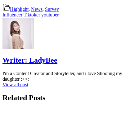
Highlight
,
News
,
Survey
Influencer
Tiktoker
youtuber
Writer:
LadyBee
I'm a Content Creator and Storyteller, and i love Shooting my
daughter :><:
View all post
Related Posts