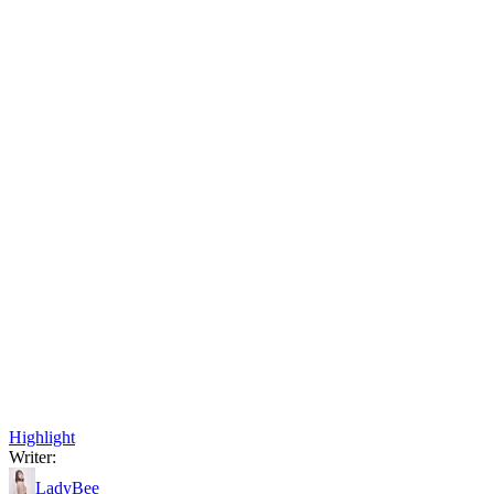
Highlight
Writer:
LadyBee