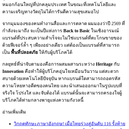
หมอกก้อนใหญ่ที่ปกคลุมประเทศ ในขณะที่เทคโนโลยีและ
ความเจริญทางวัตถุไม่ได้การันตีความสุขเสมอไป
จากมุมมองของคนทำงานสื่อและการตลาด ผมมองว่าปี 2569 ที่
กำลังจะมาถึง จะเป็นปีแห่งการ
Back to Basic
ในเชิงอารมณ์
แบรนด์ที่ประสบความสำเร็จจะไม่ใช่แบรนด์ที่ตะโกนขายของ
ด้วยฟีเจอร์ล้ำ ๆ เพียงอย่างเดียว แต่ต้องเป็นแบรนด์ที่สามารถ
เป็น
พื้นที่ปลอดภัย
ให้กับผู้บริโภคได้
กลยุทธ์ที่น่าจับตามองคือการผสมผสานระหว่าง
Heritage
กับ
Innovation
คือทำให้ผู้บริโภคอุ่นใจเหมือนวันวาน แต่สะดวก
สบายด้วยเทคโนโลยีปัจจุบัน หากแบรนด์ใดสามารถถอดรหัส
ความโหยหาอดีตของคนไทย และนำเสนอออกมาในรูปแบบที่
จริงใจ โปร่งใส และจับต้องได้ แบรนด์นั้นจะสามารถครองใจผู้
บริโภคได้ท่ามกลางพายุแห่งความกังวลนี้
อ่านเพิ่มเติม
วิกฤตทักษะภาษาอังกฤษ! เมื่อไทยร่วงสู่อันดับ 116 รั้งท้าย