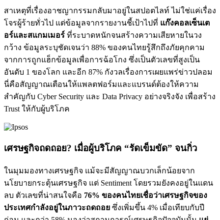
สาเหตุที่เรื่องอาชญากรรมกลับมาอยู่ในสปอตไลท์ ไม่ใช่แค่เรื่อง
โจรผู้ร้ายทั่วไป แต่ข้อมูลจากรายงานชี้เป้าไปที่
แก๊งคอลเซ็นเต
อร์และสแกมเมอร์
ที่ระบาดหนักจนสร้างความเสียหายในวง
กว้าง ข้อมูลระบุชัดเจนว่า 88% ของคนไทยรู้สึกถึงภัยคุกคาม
จากการถูกแฮ็กข้อมูลเพื่อการฉ้อโกง ซึ่งเป็นตัวเลขที่สูงเป็น
อันดับ 1 ของโลก และอีก 87% กังวลเรื่องการเผยแพร่ข่าวปลอม
นี่คือสัญญาณเตือนให้แพลตฟอร์มและแบรนด์ต้องให้ความ
สำคัญกับ Cyber Security และ Data Privacy อย่างจริงจัง เพื่อสร้าง
Trust ให้กับผู้บริโภค
เศรษฐกิจถดถอย? เมื่อผู้บริโภค “รัดเข็มขัด” จนกิ่ว
ในมุมมองทางเศรษฐกิจ แม้จะมีสัญญาณบวกเล็กน้อยจาก
นโยบายกระตุ้นเศรษฐกิจ แต่ Sentiment โดยรวมยังคงอยู่ในแดน
ลบ ตัวเลขที่น่าสนใจคือ
76% ของคนไทยเชื่อว่าเศรษฐกิจของ
ประเทศกำลังอยู่ในภาวะถดถอย
ซึ่งเพิ่มขึ้น 4% เมื่อเทียบกับปี
ก่อน และกว่า 58% มองว่าสถานการณ์เศรษฐกิจปัจจุบันนั้น
แย่