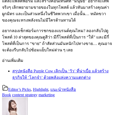
แต่ละแพลตฟอร์ม และสร้างคอนเทนต์ที่ “มนุษย์” อยากจะเสพ
จริงๆ เลิกพยายามขายของในทุกโพสต์ แล้วหันมาสร้างคุณค่า
ผูกมิตร และเป็นส่วนหนึ่งในชีวิตพวกเขา เมื่อนั้น… หมัดขวา
ของคุณจะทรงพลังจนไม่มีใครต้านทานได้
อยากลองเช็กฟอร์มการชกของแบรนด์คุณไหม? ลองกลับไปดู
โพสต์ 10 ล่าสุดของคุณดูสิว่า มีกี่โพสต์ที่เป็นการ “ให้” และมีกี่
โพสต์ที่เป็นการ “ขาย” ถ้าสัดส่วนมันหนักไปทางขาย… คุณอาจ
จะต้องรีบกลับไปซ้อมแย็บใหม่ด่วน ๆ เลย
อ่านเพิ่มเติม
สรุปหนังสือ Purple Cow เลิกเป็น ‘วัว’ ที่น่าเบื่อ แล้วสร้าง
ธุรกิจให้ ‘โลกจำ’ ด้วยพลังแห่งความแตกต่าง
Editor’s Picks
,
Highlight
,
แนะนำหนังสือ
Book
content strategy
marketing