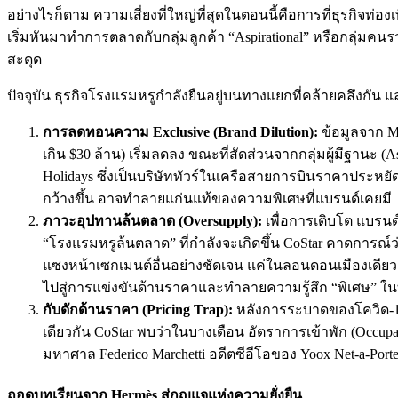
อย่างไรก็ตาม ความเสี่ยงที่ใหญ่ที่สุดในตอนนี้คือการที่ธุรกิจท
เริ่มหันมาทำการตลาดกับกลุ่มลูกค้า “Aspirational” หรือกลุ่มคนร
สะดุด
ปัจจุบัน ธุรกิจโรงแรมหรูกำลังยืนอยู่บนทางแยกที่คล้ายคลึงกัน และน
การลดทอนความ Exclusive (Brand Dilution):
ข้อมูลจาก Mc
เกิน $30 ล้าน) เริ่มลดลง ขณะที่สัดส่วนจากกลุ่มผู้มีฐานะ (A
Holidays ซึ่งเป็นบริษัททัวร์ในเครือสายการบินราคาประหยัด
กว้างขึ้น อาจทำลายแก่นแท้ของความพิเศษที่แบรนด์เคยมี
ภาวะอุปทานล้นตลาด (Oversupply):
เพื่อการเติบโต แบรนด
“โรงแรมหรูล้นตลาด” ที่กำลังจะเกิดขึ้น CoStar คาดการณ์ว่
แซงหน้าเซกเมนต์อื่นอย่างชัดเจน แค่ในลอนดอนเมืองเดียว 
ไปสู่การแข่งขันด้านราคาและทำลายความรู้สึก “พิเศษ” ในท
กับดักด้านราคา (Pricing Trap):
หลังการระบาดของโควิด-19 
เดียวกัน CoStar พบว่าในบางเดือน อัตราการเข้าพัก (Occupan
มหาศาล Federico Marchetti อดีตซีอีโอของ Yoox Net-a-Por
ถอดบทเรียนจาก Hermès สู่กุญแจแห่งความยั่งยืน