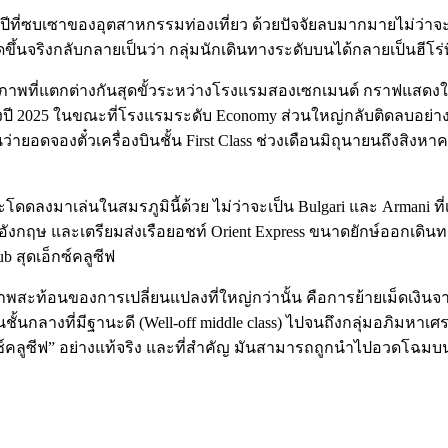
นปีที่ซบเซาของอุตสาหกรรมท่องเที่ยว ด้วยปัจจัยลบมากมายไม่ว่าจะ
ขึ้นจริงกลับกลายเป็นว่า กลุ่มนักเดินทางระดับบนได้กลายเป็นฮีโร่ท
ห็นภาพที่แตกต่างกันสุดขั้วระหว่างโรงแรมสองเซกเมนต์ กราฟแสดงให้
ี 2025 ในขณะที่โรงแรมระดับ Economy ส่วนใหญ่กลับติดลบอย่างต่อเนื
ยอดจองตั๋วเครื่องบินชั้น First Class ช่วงเดือนมิถุนายนถึงสิงหาค
ระโดดลงมาเล่นในสมรภูมินี้ด้วย ไม่ว่าจะเป็น Bulgari และ Armani
d ในอังกฤษ และเตรียมส่งเรือยอชท์ Orient Express ขนาดยักษ์ออกเ
b สุดเอ็กซ์คลูซีฟ
อภาพสะท้อนของการเปลี่ยนแปลงที่ใหญ่กว่านั้น คือการย้ายเม็ดเงินจาก
ั้นกลางที่มีฐานะดี (Well-off middle class) ไปจนถึงกลุ่มอภิมหาเศ
อ็กซ์คลูซีฟ” อย่างแท้จริง และที่สำคัญ มันสามารถถูกนำไปอวดโฉมบนโ