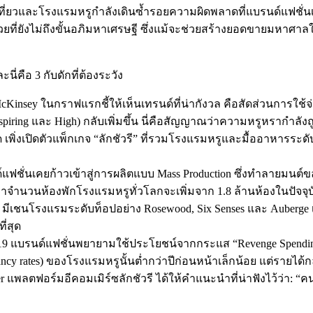
่องเที่ยวและโรงแรมหรูกำลังเดินซ้ำรอยความผิดพลาดที่แบรนด์แฟชั่น
วยที่ยังไม่ถึงขั้นอภิมหาเศรษฐี ซึ่งแม้จะช่วยสร้างยอดขายมหาศาลใ
ี่คือ 3 กับดักที่ต้องระวัง
Kinsey ในกราฟแรกชี้ให้เห็นเทรนด์ที่น่ากังวล คือสัดส่วนการใช้จ่า
spiring และ High) กลับเพิ่มขึ้น นี่คือสัญญาณว่าความหรูหรากำลังถูกท
 เพิ่งเปิดตัวแพ็กเกจ “ลักชัวรี” ที่รวมโรงแรมหรูและมื้ออาหารระด
์แฟชั่นเคยก้าวเข้าสู่การผลิตแบบ Mass Production ซึ่งทำลายมนต์
าจำนวนห้องพักโรงแรมหรูทั่วโลกจะเพิ่มจาก 1.8 ล้านห้องในปัจจุบัน 
มีเชนโรงแรมระดับท็อปอย่าง Rosewood, Six Senses และ Auberge เ
ี่สุด
แบรนด์แฟชั่นพยายามใช้ประโยชน์จากกระแส “Revenge Spending” ด
cy rates) ของโรงแรมหรูนั้นต่ำกว่าปีก่อนหน้าเล็กน้อย แต่รายได้ก
ter แพลตฟอร์มอีคอมเมิร์ซลักชัวรี ได้ให้คำแนะนำที่น่าฟังไว้ว่า: