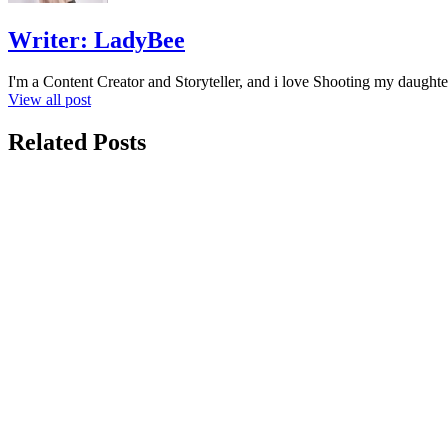
Writer:
LadyBee
I'm a Content Creator and Storyteller, and i love Shooting my daughte
View all post
Related Posts