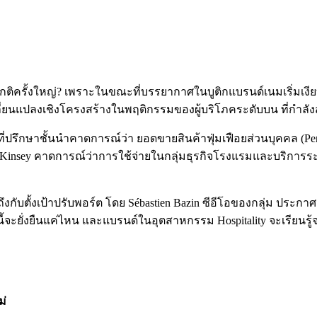
ติครั้งใหญ่? เพราะในขณะที่บรรยากาศในบูติกแบรนด์เนมเริ่มเงีย
ลี่ยนแปลงเชิงโครงสร้างในพฤติกรรมของผู้บริโภคระดับบน ที่กำล
ทที่ปรึกษาชั้นนำคาดการณ์ว่า ยอดขายสินค้าฟุ่มเฟือยส่วนบุคคล (Per
McKinsey คาดการณ์ว่าการใช้จ่ายในกลุ่มธุรกิจโรงแรมและบริการร
กับตั้งเป้าปรับพอร์ต โดย Sébastien Bazin ซีอีโอของกลุ่ม ประกา
งนี้จะยั่งยืนแค่ไหน และแบรนด์ในอุตสาหกรรม Hospitality จะเรีย
ม่