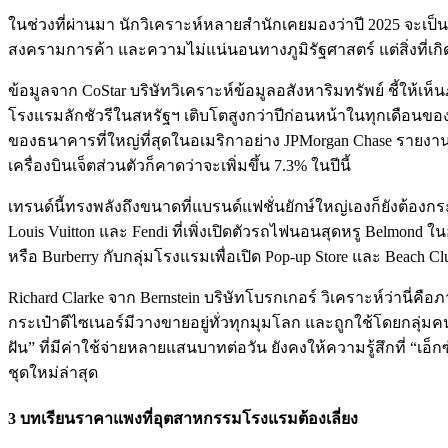
ในช่วงที่ผ่านมา นักวิเคราะห์หลายสำนักเคยมองว่าปี 2025 จะเป็
สงครามการค้า และความไม่แน่นอนทางภูมิรัฐศาสตร์ แต่สิ่งที่เกิด
ข้อมูลจาก CoStar บริษัทวิเคราะห์ข้อมูลอสังหาริมทรัพย์ ชี้ให้เ
โรงแรมลักชัวรีในสหรัฐฯ เติบโตสูงกว่าปีก่อนหน้าในทุกเดือนของป
ของธนาคารที่ใหญ่ที่สุดในอเมริกาอย่าง JPMorgan Chase รายงานว่า
เครื่องบินเจ็ตส่วนตัวก็คาดว่าจะเพิ่มขึ้น 7.3% ในปีนี้
เทรนด์นี้ทรงพลังถึงขนาดที่แบรนด์แฟชั่นยักษ์ใหญ่เองก็ยังต้องก
Louis Vuitton และ Fendi ที่เพิ่งเปิดตัวรถไฟนอนสุดหรู Belmon
หรือ Burberry กับกลุ่มโรงแรมเพื่อเปิด Pop-up Store และ Beach Clu
Richard Clarke จาก Bernstein บริษัทโบรกเกอร์ วิเคราะห์ว่านี่คื
กระเป๋าดีไซเนอร์มีวางขายอยู่ทั่วทุกมุมโลก และถูกใช้โดยกลุ่มคนช
ฝัน” ที่มีค่าใช้จ่ายหลายแสนบาทต่อวัน ยังคงให้ความรู้สึกที่ “เ
ชุดใหม่ล่าสุด
3 บทเรียนราคาแพงที่อุตสาหกรรมโรงแรมต้องเลี่ยง