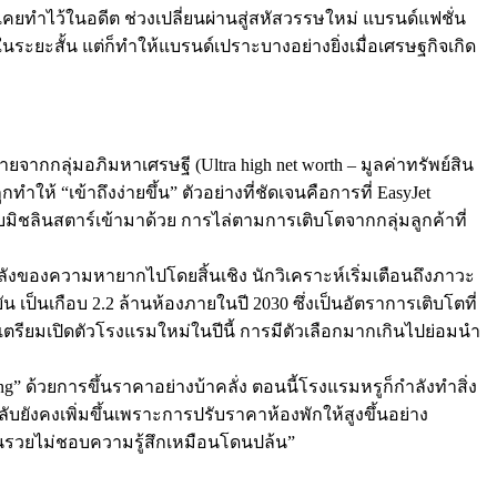
เคยทำไว้ในอดีต ช่วงเปลี่ยนผ่านสู่สหัสวรรษใหม่ แบรนด์แฟชั่น
นระยะสั้น แต่ก็ทำให้แบรนด์เปราะบางอย่างยิ่งเมื่อเศรษฐกิจเกิด
ยจากกลุ่มอภิมหาเศรษฐี (Ultra high net worth – มูลค่าทรัพย์สิน
ำให้ “เข้าถึงง่ายขึ้น” ตัวอย่างที่ชัดเจนคือการที่ EasyJet
ับมิชลินสตาร์เข้ามาด้วย การไล่ตามการเติบโตจากกลุ่มลูกค้าที่
ขลังของความหายากไปโดยสิ้นเชิง นักวิเคราะห์เริ่มเตือนถึงภาวะ
เป็นเกือบ 2.2 ล้านห้องภายในปี 2030 ซึ่งเป็นอัตราการเติบโตที่
ตรียมเปิดตัวโรงแรมใหม่ในปีนี้ การมีตัวเลือกมากเกินไปย่อมนำ
้วยการขึ้นราคาอย่างบ้าคลั่ง ตอนนี้โรงแรมหรูก็กำลังทำสิ่ง
ลับยังคงเพิ่มขึ้นเพราะการปรับราคาห้องพักให้สูงขึ้นอย่าง
 “คนรวยไม่ชอบความรู้สึกเหมือนโดนปล้น”