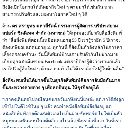
ถึงยังเปิดโอกาสให้เกิดธุรกิจใหม่ ๆ ตามมาได้เช่นกัน หาก
สามารถปรับตัวและมองหาโอกาสใหม่ ๆ ได้
ด้าน
ดร.สรายุทธ มหวลีรัตน์ กรรมการผู้จัดการ บริษัท สยาม
สปอร์ต ซินดิเทค จำกัด (มหาชน)
ให้มุมมองเกี่ยวกับสื่อสิ่งพิมพ์
ว่า “สื่อสิ่งพิมพ์ตอนนี้เหมือนคนอายุ 55 ปี เรารู้ว่าอีก 5 ปีเราจะ
ต้องเกษียณ แต่คนอายุ 55 ทุกวันนี้ ก็ยังเป็นกำลังหลักในการหา
เลี้ยงครอบครัวนะ วันนี้สิ่งพิมพ์บ้านเราปรับตัวกันไปมากมาย
เกือบทุกฉบับมีเพจบน Facebook แต่เราก็ต้องรู้ตัวว่าเราแก่แล้ว
เราไปวิ่งสู้สื่อใหม่ ๆ ด้านความเร็วไม่ได้ เราต้องไปสู้ในด้านอื่น”
สิ่งที่จะพบเห็นได้มากขึ้นในธุรกิจสิ่งพิมพ์คือการจับมือกันมาก
ขึ้นระหว่างค่ายต่าง ๆ เพื่อลดต้นทุน ให้ธุรกิจอยู่ได้
“เราคงเดินต่อไปเหมือนคนรอวันเกษียณนี่แหล่ะ แต่เราได้ส่งลูก
เข้าไปในดีไวซ์ใหม่ ๆ แล้ว คนทำหนังสือพิมพ์จึงยังอยู่ แต่
หนังสือพิมพ์อาจต้องส่งตัวเองไปเป็นฝ่ายซัพพอร์ต ไม่ใช่เป็นหัว
หมู่ทะลวงฟันแบบในอดีตอีกต่อไปแล้ว ซึ่งเราก็เชื่อว่า วันที่เรา
เกษียณลูก ๆ ที่เราส่งออกไปจะสามารถเติบโตขึ้นมาเลี้ยง