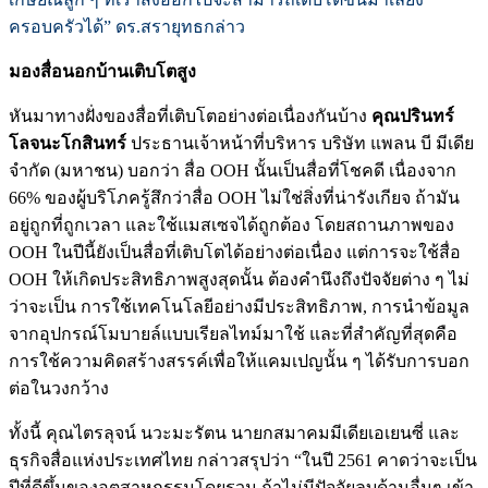
ครอบครัวได้” ดร.สรายุทธกล่าว
มองสื่อนอกบ้านเติบโตสูง
หันมาทางฝั่งของสื่อที่เติบโตอย่างต่อเนื่องกันบ้าง
คุณปรินทร์
โลจนะโกสินทร์
ประธานเจ้าหน้าที่บริหาร บริษัท แพลน บี มีเดีย
จำกัด (มหาชน) บอกว่า สื่อ OOH นั้นเป็นสื่อที่โชคดี เนื่องจาก
66% ของผู้บริโภครู้สึกว่าสื่อ OOH ไม่ใช่สิ่งที่น่ารังเกียจ ถ้ามัน
อยู่ถูกที่ถูกเวลา และใช้แมสเซจได้ถูกต้อง โดยสถานภาพของ
OOH ในปีนี้ยังเป็นสื่อที่เติบโตได้อย่างต่อเนื่อง แต่การจะใช้สื่อ
OOH ให้เกิดประสิทธิภาพสูงสุดนั้น ต้องคำนึงถึงปัจจัยต่าง ๆ ไม่
ว่าจะเป็น การใช้เทคโนโลยีอย่างมีประสิทธิภาพ, การนำข้อมูล
จากอุปกรณ์โมบายล์แบบเรียลไทม์มาใช้ และที่สำคัญที่สุดคือ
การใช้ความคิดสร้างสรรค์เพื่อให้แคมเปญนั้น ๆ ได้รับการบอก
ต่อในวงกว้าง
ทั้งนี้ คุณไตรลุจน์ นวะมะรัตน นายกสมาคมมีเดียเอเยนซี่ และ
ธุรกิจสื่อแห่งประเทศไทย กล่าวสรุปว่า “ในปี 2561 คาดว่าจะเป็น
ปีที่ดีขึ้นของอุตสาหกรรมโดยรวม ถ้าไม่มีปัจจัยลบด้านอื่นๆ เข้า