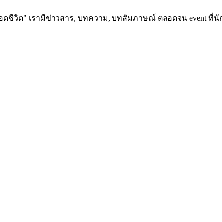
อดชีวิต" เรามีข่าวสาร, บทความ, บทสัมภาษณ์ ตลอดจน event ที่นัก