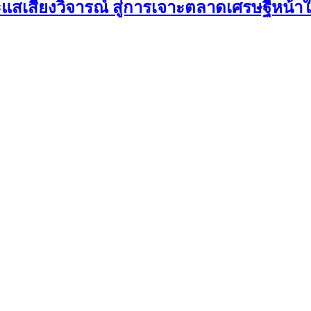
ะแสเสียงวิจารณ์ สู่การเจาะตลาดเศรษฐีหน้า