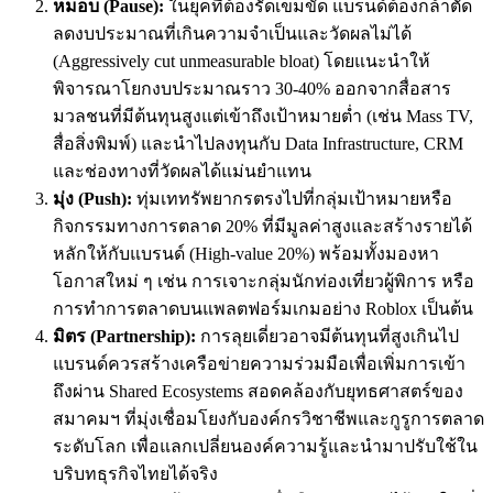
หมอบ (Pause):
ในยุคที่ต้องรัดเข็มขัด แบรนด์ต้องกล้าตัด
ลดงบประมาณที่เกินความจำเป็นและวัดผลไม่ได้
(Aggressively cut unmeasurable bloat) โดยแนะนำให้
พิจารณาโยกงบประมาณราว 30-40% ออกจากสื่อสาร
มวลชนที่มีต้นทุนสูงแต่เข้าถึงเป้าหมายต่ำ (เช่น Mass TV,
สื่อสิ่งพิมพ์) และนำไปลงทุนกับ Data Infrastructure, CRM
และช่องทางที่วัดผลได้แม่นยำแทน
มุ่ง (Push):
ทุ่มเททรัพยากรตรงไปที่กลุ่มเป้าหมายหรือ
กิจกรรมทางการตลาด 20% ที่มีมูลค่าสูงและสร้างรายได้
หลักให้กับแบรนด์ (High-value 20%) พร้อมทั้งมองหา
โอกาสใหม่ ๆ เช่น การเจาะกลุ่มนักท่องเที่ยวผู้พิการ หรือ
การทำการตลาดบนแพลตฟอร์มเกมอย่าง Roblox เป็นต้น
มิตร (Partnership):
การลุยเดี่ยวอาจมีต้นทุนที่สูงเกินไป
แบรนด์ควรสร้างเครือข่ายความร่วมมือเพื่อเพิ่มการเข้า
ถึงผ่าน Shared Ecosystems สอดคล้องกับยุทธศาสตร์ของ
สมาคมฯ ที่มุ่งเชื่อมโยงกับองค์กรวิชาชีพและกูรูการตลาด
ระดับโลก เพื่อแลกเปลี่ยนองค์ความรู้และนำมาปรับใช้ใน
บริบทธุรกิจไทยได้จริง