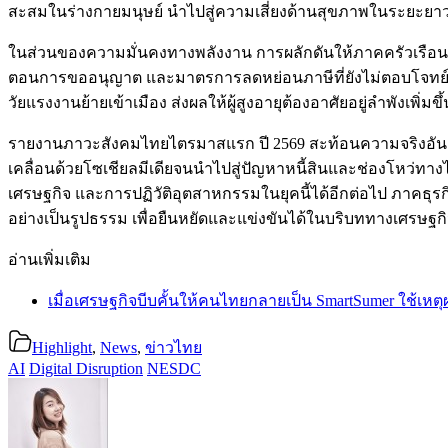
สะสมในร่างกายมนุษย์ นำไปสู่ความเสี่ยงด้านสุขภาพในระยะยา
ในส่วนของความมั่นคงทางพลังงาน การผลักดันให้ภาคครัวเรือนหันมา
ตอนการขออนุญาต และมาตรการลดหย่อนภาษีที่ยังไม่ตอบโจทย์ผู้มีร
วัยแรงงานย้ายเข้าเมือง ส่งผลให้ผู้สูงอายุต้องอาศัยอยู่ลำพังเพิ่
รายงานภาวะสังคมไทยไตรมาสแรก ปี 2569 สะท้อนความจริงอันดุเด
เคลื่อนด้วยโซเชียลมีเดียจนนำไปสู่ปัญหาหนี้สินและช่องโหว่ทาง
เศรษฐกิจ และการปฏิวัติอุตสาหกรรมในยุคนี้ได้อีกต่อไป ภาคธุรก
อย่างเป็นรูปธรรม เพื่อยืนหยัดและแข่งขันได้ในบริบททางเศรษฐกิ
อ่านเพิ่มเติม
เมื่อเศรษฐกิจบีบคั้นให้คนไทยกลายเป็น SmartSumer ใช้เห
Highlight
,
News
,
ข่าวไทย
AI
Digital Disruption
NESDC