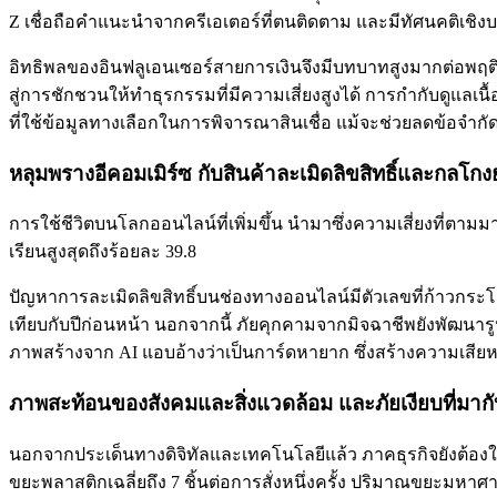
Z เชื่อถือคำแนะนำจากครีเอเตอร์ที่ตนติดตาม และมีทัศนคติเชิงบ
อิทธิพลของอินฟลูเอนเซอร์สายการเงินจึงมีบทบาทสูงมากต่อพฤติกร
สู่การชักชวนให้ทำธุรกรรมที่มีความเสี่ยงสูงได้ การกำกับดูแลเน
ที่ใช้ข้อมูลทางเลือกในการพิจารณาสินเชื่อ แม้จะช่วยลดข้อจำกัดใ
หลุมพรางอีคอมเมิร์ซ กับสินค้าละเมิดลิขสิทธิ์และกลโกงยุ
การใช้ชีวิตบนโลกออนไลน์ที่เพิ่มขึ้น นำมาซึ่งความเสี่ยงที่ตามมา
เรียนสูงสุดถึงร้อยละ 39.8
ปัญหาการละเมิดลิขสิทธิ์บนช่องทางออนไลน์มีตัวเลขที่ก้าวกระโด
เทียบกับปีก่อนหน้า นอกจากนี้ ภัยคุกคามจากมิจฉาชีพยังพัฒน
ภาพสร้างจาก AI แอบอ้างว่าเป็นการ์ดหายาก ซึ่งสร้างความเสียห
ภาพสะท้อนของสังคมและสิ่งแวดล้อม และภัยเงียบที่ม
นอกจากประเด็นทางดิจิทัลและเทคโนโลยีแล้ว ภาคธุรกิจยังต้องใส่
ขยะพลาสติกเฉลี่ยถึง 7 ชิ้นต่อการสั่งหนึ่งครั้ง ปริมาณขยะมห