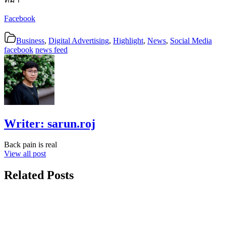
Facebook
Business
,
Digital Advertising
,
Highlight
,
News
,
Social Media
facebook
news feed
Writer:
sarun.roj
Back pain is real
View all post
Related Posts