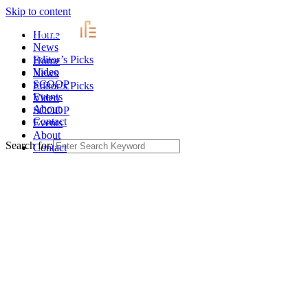
Skip to content
Home
News
Editor’s Picks
Home
Video
News
SCOOP
Editor’s Picks
Events
Video
About
SCOOP
Contact
Events
About
Search for:
Contact