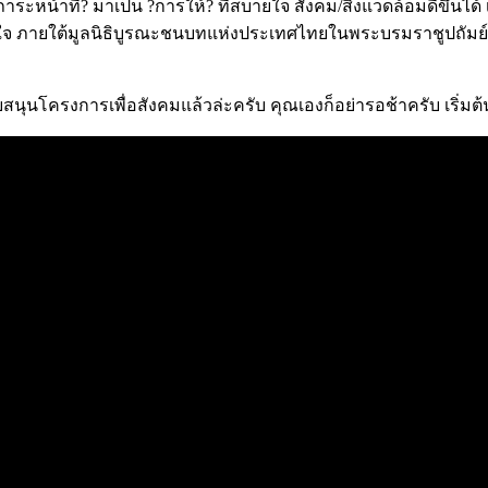
ภาระหน้าที่? มาเป็น ?การให้? ที่สบายใจ สังคม/สิ่งแวดล้อมดีขึ้
ทใจ ภายใต้มูลนิธิบูรณะชนบทแห่งประเทศไทยในพระบรมราชูปถัมย์ซึ่
สนุนโครงการเพื่อสังคมแล้วล่ะครับ คุณเองก็อย่ารอช้าครับ เริ่มต้นเ