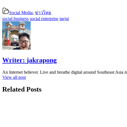
Social Media
,
ข่าวไทย
social business
social enterprise
taejai
Writer:
jakrapong
An Internet believer. Live and breathe digital around Southeast Asi
View all post
Related Posts