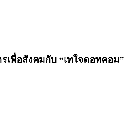
รเพื่อสังคมกับ “เทใจดอทคอม”