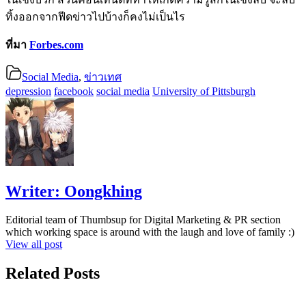
ทิ้งออกจากฟีดข่าวไปบ้างก็คงไม่เป็นไร
ที่มา
Forbes.com
Social Media
,
ข่าวเทศ
depression
facebook
social media
University of Pittsburgh
Writer:
Oongkhing
Editorial team of Thumbsup for Digital Marketing & PR section
which working space is around with the laugh and love of family :)
View all post
Related Posts