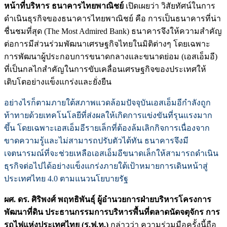
หน้าที่บริหาร ธนาคารไทยพาณิชย์
เปิดเผยว่า วิสัยทัศน์ในการ
ดำเนินธุรกิจของธนาคารไทยพาณิชย์ คือ การเป็นธนาคารที่น่า
ชื่นชมที่สุด (The Most Admired Bank) ธนาคารจึงให้ความสำคัญ
ต่อการมีส่วนร่วมพัฒนาเศรษฐกิจไทยในมิติต่างๆ โดยเฉพาะ
การพัฒนาผู้ประกอบการขนาดกลางและขนาดย่อม (เอสเอ็มอี)
ที่เป็นกลไกสำคัญในการขับเคลื่อนเศรษฐกิจของประเทศให้
เติบโตอย่างแข็งแกร่งและยั่งยืน
อย่างไรก็ตามภายใต้สภาพแวดล้อมปัจจุบันเอสเอ็มอีกำลังถูก
ท้าทายด้วยเทคโนโลยีที่ส่งผลให้เกิดการแข่งขันที่รุนแรงมาก
ขึ้น โดยเฉพาะเอสเอ็มอีรายเล็กที่ต้องล้มเลิกกิจการเนื่องจาก
ขาดความรู้และไม่สามารถปรับตัวได้ทัน ธนาคารจึงมี
เจตนารมณ์ที่จะช่วยเหลือเอสเอ็มอีขนาดเล็กให้สามารถดำเนิน
ธุรกิจต่อไปได้อย่างแข็งแกร่งภายใต้เป้าหมายการเดินหน้าสู่
ประเทศไทย 4.0 ตามแนวนโยบายรัฐ
ผศ. ดร. ศิริพงศ์ พฤทธิพันธุ์ ผู้อำนวยการฝ่ายบริหารโครงการ
พัฒนาที่ดิน ประธานกรรมการบริหารพื้นที่ตลาดนัดจตุจักร การ
รถไฟแห่งประเทศไทย (ร.ฟ.ท.)
กล่าวว่า ความร่วมมือครั้งนี้ถือ