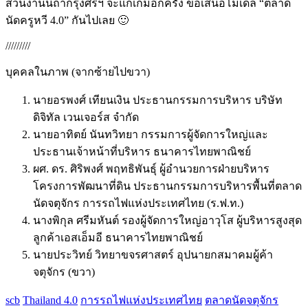
ส่วนงานนี้ถ้ากรุงศรีฯ จะแก้เกมอีกครั้ง ขอเสนอโมเดล “ตลาด
นัดครูหวี 4.0” กันไปเลย 🙂
/////////
บุคคลในภาพ (จากซ้ายไปขวา)
นายอรพงศ์ เทียนเงิน ประธานกรรมการบริหาร บริษัท
ดิจิทัล เวนเจอร์ส จำกัด
นายอาทิตย์ นันทวิทยา กรรมการผู้จัดการใหญ่และ
ประธานเจ้าหน้าที่บริหาร ธนาคารไทยพาณิชย์
ผศ. ดร. ศิริพงศ์ พฤทธิพันธุ์ ผู้อำนวยการฝ่ายบริหาร
โครงการพัฒนาที่ดิน ประธานกรรมการบริหารพื้นที่ตลาด
นัดจตุจักร การรถไฟแห่งประเทศไทย (ร.ฟ.ท.)
นางพิกุล ศรีมหันต์ รองผู้จัดการใหญ่อาวุโส ผู้บริหารสูงสุด
ลูกค้าเอสเอ็มอี ธนาคารไทยพาณิชย์
นายประวิทย์ วิทยาขจรศาสตร์ อุปนายกสมาคมผู้ค้า
จตุจักร (ขวา)
scb
Thailand 4.0
การรถไฟแห่งประเทศไทย
ตลาดนัดจตุจักร