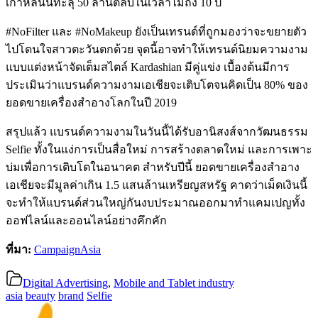
เกาหลีนั้นทะลุ 50 ล้านตลับในเวลาไม่ถึง 10 ปี
#NoFilter และ #NoMakeup ยังเป็นเทรนด์ที่ถูกมองว่าจะขยายตัว
ไปโดนใจสาวตะวันตกด้วย จุดนี้อาจทำให้เทรนด์นิยมความงาม
แบบแต่งหน้าจัดเต็มสไตล์ Kardashian มีคู่แข่ง เบื้องต้นมีการ
ประเมินว่าแบรนด์ความงามเอเชียจะเติบโตจนคิดเป็น 80% ของ
ยอดขายเครื่องสำอางโลกในปี 2019
สรุปแล้ว แบรนด์ความงามในวันนี้ได้รับอานิสงส์จากวัฒนธรรม
Selfie ทั้งในแง่การเป็นสื่อใหม่ การสร้างตลาดใหม่ และการเพาะ
บ่มเพื่อการเติบโตในอนาคต สำหรับปีนี้ ยอดขายเครื่องสำอาง
เอเชียจะมีมูลค่าเกิน 1.5 แสนล้านเหรียญสหรัฐ คาดว่าเม็ดเงินนี้
จะทำให้แบรนด์ส่วนใหญ่กันงบประมาณออกมาทำแคมเปญทั้ง
ออฟไลน์และออนไลน์อย่างคึกคัก
ที่มา:
CampaignAsia
Digital Advertising
,
Mobile and Tablet industry
asia
beauty
brand
Selfie