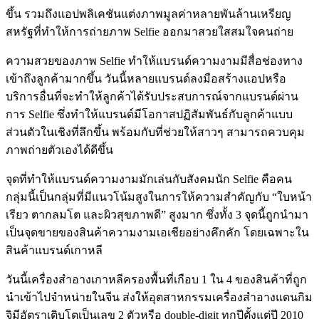
ขึ้น รวมถึงแอปพลิเคชันแต่งภาพมูลค่าหลายพันล้านเหรียญ
สหรัฐที่ทำให้การถ่ายภาพ Selfie ออกมาสวยใสสมใจคนถ่าย
ความสวยของภาพ Selfie ทำให้แบรนด์ความงามมีสื่อช่องทาง
เข้าถึงลูกค้ามากขึ้น วันนี้หลายแบรนด์ลงมือสร้างแอปหรือ
บริการอื่นที่จะทำให้ลูกค้าได้รับประสบการณ์จากแบรนด์ผ่าน
การ Selfie ซึ่งทำให้แบรนด์มีโอกาสปฏิสัมพันธ์กับลูกค้าแบบ
ส่วนตัวในเชิงที่ลึกขึ้น พร้อมกับที่ช่วยให้สาวๆ สามารถควบคุม
ภาพถ่ายตัวเองได้ดีขึ้น
จุดที่ทำให้แบรนด์ความงามมักเล่นกับสังคมนัก Selfie คือคน
กลุ่มนี้เป็นกลุ่มที่มีแนวโน้มสูงในการให้ความสำคัญกับ “ใบหน้า
เรียว ตากลมโต และผิวสุขภาพดี” สูงมาก ซึ่งทั้ง 3 จุดนี้ถูกนำมา
เป็นจุดขายของสินค้าความงามเอเชียอย่างคึกคัก โดยเฉพาะใน
สินค้าแบรนด์เกาหลี
วันนี้เครื่องสำอางเกาหลีครองพื้นที่เกือบ 1 ใน 4 ของสินค้าที่ถูก
นำเข้าไปจำหน่ายในจีน ส่งให้อุตสาหกรรมเครื่องสำอางแดนกิม
จิมีอัตราเติบโตเป็นเลข 2 ตัวหรือ double-digit ทุกปีตั้งแต่ปี 2010