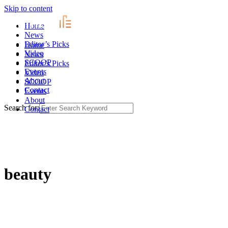
Skip to content
Home
News
Editor’s Picks
Home
Video
News
SCOOP
Editor’s Picks
Events
Video
About
SCOOP
Contact
Events
About
Search for:
Contact
beauty